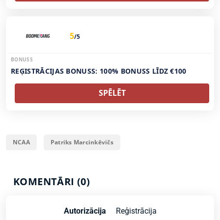
5
/5
BONUSS
REĢISTRĀCIJAS BONUSS: 100% BONUSS LĪDZ €100
SPĒLĒT
NCAA
Patriks Marcinkēvičs
KOMENTĀRI (0)
Autorizācija
Reģistrācija