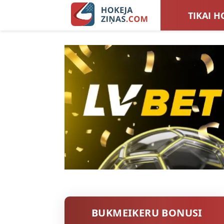
TIKAI H
LATVIJA
SIEVIEŠ
TOTALI
BUKMEIKERU BONUSI