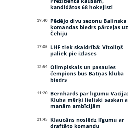
Prezidenta kausam,
kandidātos 68 hokejisti
Pēdējo divu sezonu Balinska
19:40
komandas biedrs pārceļas u
Čehiju
LHF tiek skaidrībā: Vītoliņš
17:05
paliek pie izlases
Olimpiskais un pasaules
12:54
čempions būs Batņas kluba
biedrs
Bernhards par līgumu Vācijā
11:20
Kluba mērķi lieliski saskan a
manām ambīcijām
Klaucāns noslēdz līgumu ar
21:45
draftēto komandu