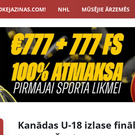
OKEJAZINAS.COM!
NHL
MŪSĒJIE ĀRZEMĒS
S IZLASE
EIROPA
LVBET BONUSI
JAUNA
U HOKEJS
BLOGI
INTERVIJAS
TOTALIZAT
ZATORU BONUSI
VISAS ZIŅAS
Kanādas U-18 izlase finā