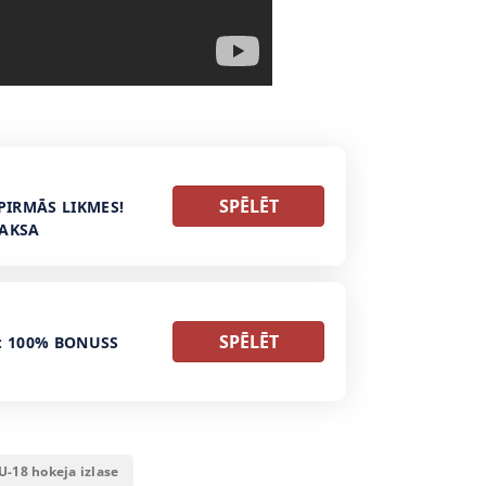
SPĒLĒT
PIRMĀS LIKMES!
MAKSA
SPĒLĒT
: 100% BONUSS
-18 hokeja izlase