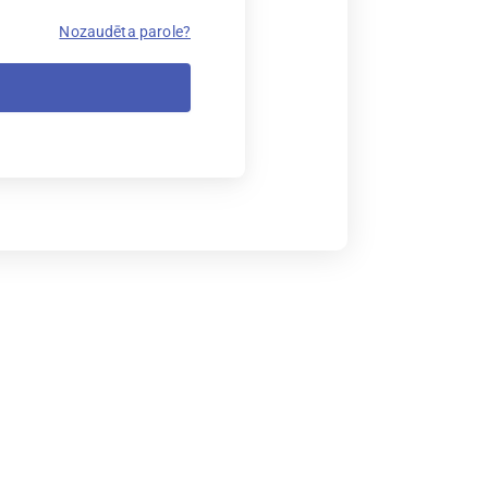
Nozaudēta parole?