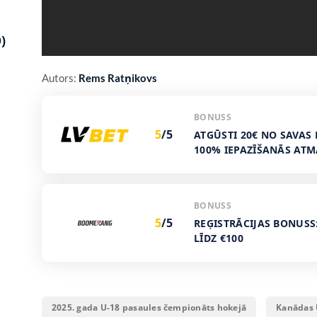
)
Autors:
Rems Ratņikovs
BONUSS
5
/5
ATGŪSTI 20€ NO SAVAS 
100% IEPAZĪŠANĀS AT
BONUSS
5
/5
REĢISTRĀCIJAS BONUSS
LĪDZ €100
2025. gada U-18 pasaules čempionāts hokejā
Kanādas U