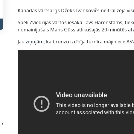
Kanādas vārtsargs Džeks Ivankovičs neitralizēja vi
Spēli Zviedrijas vārtos iesāka Lavs Harenstams, tiek
nomainījušais Mans Gūss atlikušajās 20 minūtēs atv
Jau
ziņojām
, ka bronzu izcīnīja turnīra mājiniece ASV