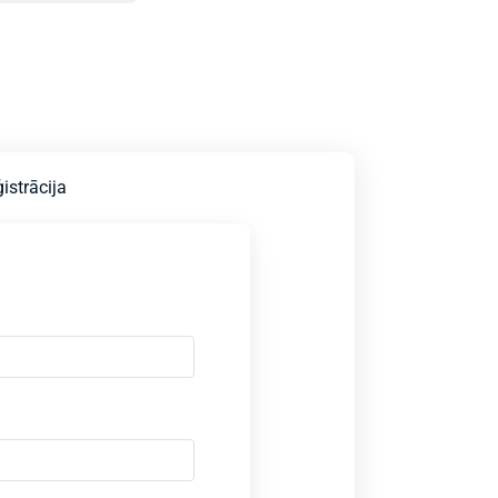
istrācija