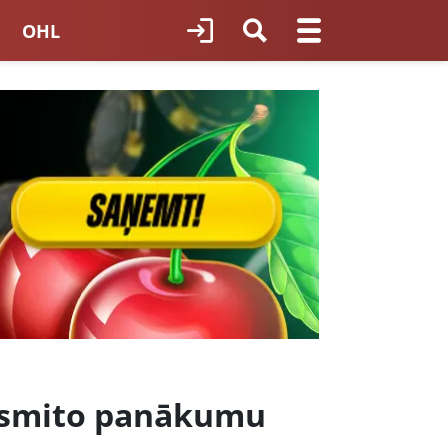
OHL
TNES HOKEJS
ORI LATVIJĀ
desmito panākumu