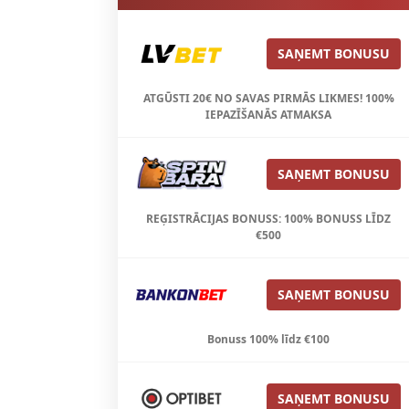
SAŅEMT BONUSU
ATGŪSTI 20€ NO SAVAS PIRMĀS LIKMES! 100%
IEPAZĪŠANĀS ATMAKSA
SAŅEMT BONUSU
REĢISTRĀCIJAS BONUSS: 100% BONUSS LĪDZ
€500
SAŅEMT BONUSU
Bonuss 100% līdz €100
SAŅEMT BONUSU