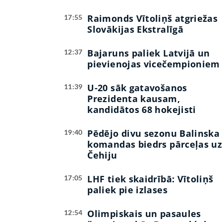
Raimonds Vītoliņš atgriežas
17:55
Slovākijas Ekstralīgā
Bajaruns paliek Latvijā un
12:37
pievienojas vicečempioniem
U-20 sāk gatavošanos
11:39
Prezidenta kausam,
kandidātos 68 hokejisti
Pēdējo divu sezonu Balinska
19:40
komandas biedrs pārceļas u
Čehiju
LHF tiek skaidrībā: Vītoliņš
17:05
paliek pie izlases
Olimpiskais un pasaules
12:54