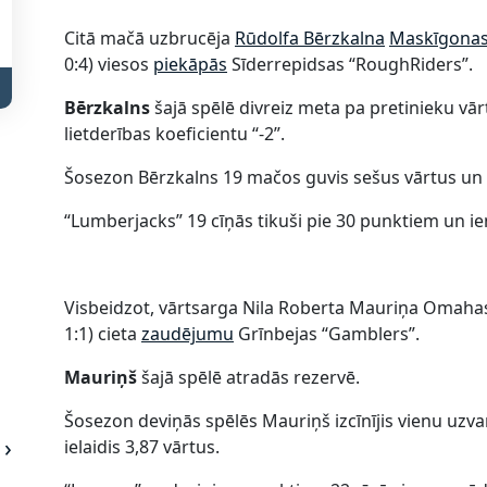
Citā mačā uzbrucēja
Rūdolfa Bērzkalna
Maskīgonas
0:4) viesos
piekāpās
Sīderrepidsas “RoughRiders”.
Bērzkalns
šajā spēlē divreiz meta pa pretinieku v
lietderības koeficientu “-2”.
Šosezon Bērzkalns 19 mačos guvis sešus vārtus un a
“Lumberjacks” 19 cīņās tikuši pie 30 punktiem un 
Visbeidzot, vārtsarga Nila Roberta Mauriņa Omahas “
1:1) cieta
zaudējumu
Grīnbejas “Gamblers”.
Mauriņš
šajā spēlē atradās rezervē.
Šosezon deviņās spēlēs Mauriņš izcīnījis vienu uzvar
ielaidis 3,87 vārtus.