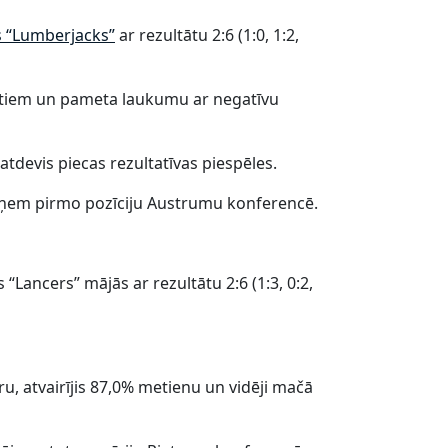
 “Lumberjacks”
ar rezultātu 2:6 (1:0, 1:2,
ārtiem un pameta laukumu ar negatīvu
tdevis piecas rezultatīvas piespēles.
ieņem pirmo pozīciju Austrumu konferencē.
Lancers” mājās ar rezultātu 2:6 (1:3, 0:2,
u, atvairījis 87,0% metienu un vidēji mačā