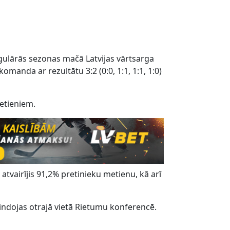
egulārās sezonas mačā Latvijas vārtsarga
manda ar rezultātu 3:2 (0:0, 1:1, 1:1, 1:0)
metieniem.
atvairījis 91,2% pretinieku metienu, kā arī
indojas otrajā vietā Rietumu konferencē.