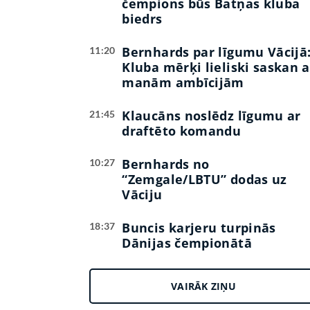
čempions būs Batņas kluba
biedrs
Bernhards par līgumu Vācijā
11:20
Kluba mērķi lieliski saskan a
manām ambīcijām
Klaucāns noslēdz līgumu ar
21:45
draftēto komandu
Bernhards no
10:27
“Zemgale/LBTU” dodas uz
Vāciju
Buncis karjeru turpinās
18:37
Dānijas čempionātā
VAIRĀK ZIŅU