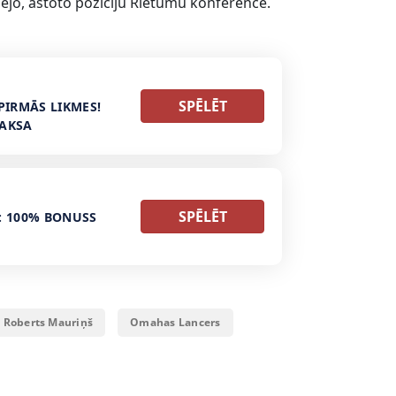
ējo, astoto pozīciju Rietumu konferencē.
SPĒLĒT
PIRMĀS LIKMES!
MAKSA
SPĒLĒT
: 100% BONUSS
s Roberts Mauriņš
Omahas Lancers