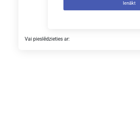
Ienākt
Vai pieslēdzieties ar:
z