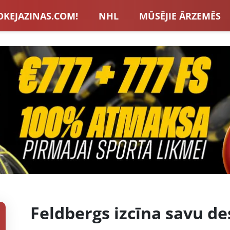
OKEJAZINAS.COM!
NHL
MŪSĒJIE ĀRZEMĒS
S IZLASE
EIROPA
LVBET BONUSI
JAUNA
U HOKEJS
BLOGI
INTERVIJAS
TOTALIZAT
ZATORU BONUSI
VISAS ZIŅAS
Feldbergs izcīna savu 