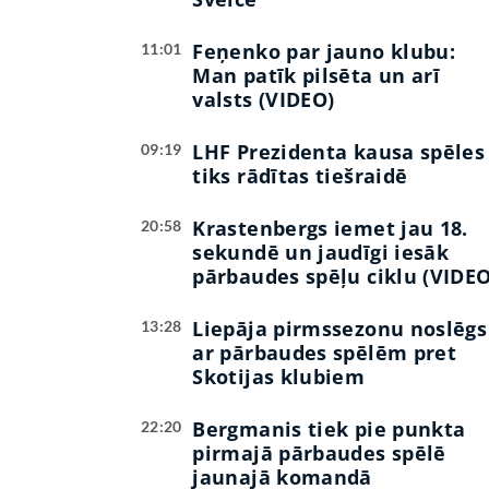
Feņenko par jauno klubu:
11:01
Man patīk pilsēta un arī
valsts (VIDEO)
LHF Prezidenta kausa spēles
09:19
tiks rādītas tiešraidē
Krastenbergs iemet jau 18.
20:58
sekundē un jaudīgi iesāk
pārbaudes spēļu ciklu (VIDEO
Liepāja pirmssezonu noslēgs
13:28
ar pārbaudes spēlēm pret
Skotijas klubiem
Bergmanis tiek pie punkta
22:20
pirmajā pārbaudes spēlē
jaunajā komandā