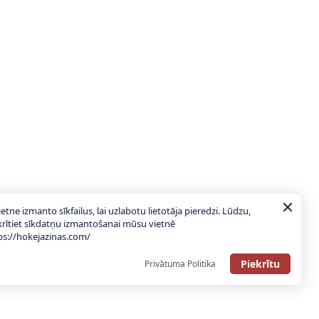
ietne izmanto sīkfailus, lai uzlabotu lietotāja pieredzi. Lūdzu,
krītiet sīkdatņu izmantošanai mūsu vietnē
ps://hokejazinas.com/
Piekrītu
Privātuma Politika