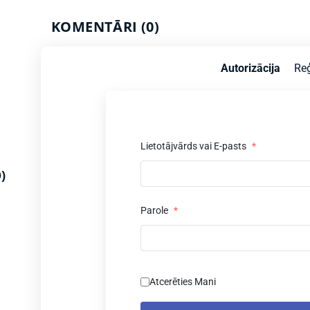
KOMENTĀRI (0)
Autorizācija
Reģ
Lietotājvārds vai E-pasts
*
)
Parole
*
Atcerēties Mani