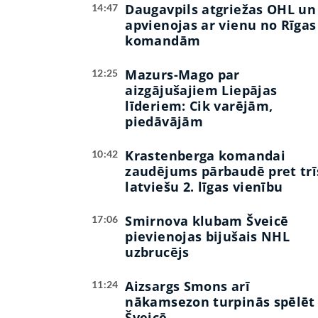
Daugavpils atgriežas OHL un
14:47
apvienojas ar vienu no Rīgas
komandām
Mazurs-Mago par
12:25
aizgājušajiem Liepājas
līderiem: Cik varējām,
piedāvājām
Krastenberga komandai
10:42
zaudējums pārbaudē pret trī
latviešu 2. līgas vienību
Smirnova klubam Šveicē
17:06
pievienojas bijušais NHL
uzbrucējs
Aizsargs Smons arī
11:24
nākamsezon turpinās spēlēt
Šveicē