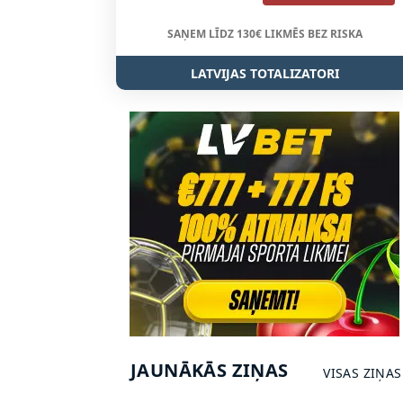
SAŅEM LĪDZ 130€ LIKMĒS BEZ RISKA
LATVIJAS TOTALIZATORI
JAUNĀKĀS ZIŅAS
VISAS ZIŅAS