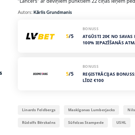
“Lancers” ar deviņiem punktiem 22 cīņās ieņem pēd
Autors:
Kārlis Grundmanis
BONUSS
5
/5
ATGŪSTI 20€ NO SAVAS 
100% IEPAZĪŠANĀS AT
BONUSS
s
5
/5
REĢISTRĀCIJAS BONUSS
LĪDZ €100
Linards Feldbergs
Maskīgonas Lumberjacks
Nil
Rūdolfs Bērzkalns
Sūfolzas Stampede
USHL