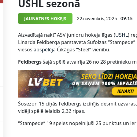
USHL sezonā
JAUNATNES HOKEJS
22.novembris, 2025 -
09:15
Aizvadītajā naktī ASV junioru hokeja līgas (
USHL
) r
Linarda Feldberga pārstāvētā Sūfolzas “Stampede” ko
viesos
apspēlēja
Čikāgas “Steel” vienību.
Feldbergs
šajā spēlē atvairīja 26 no 28 pretinieku 
Šosezon 15 cīņās Feldbergs izcīnījis desmit uzvaras, 
vidēji spēlē ielaidis 2,32 ripas.
“Stampede” 19 spēlēs nopelnījuši 25 punktus un ier