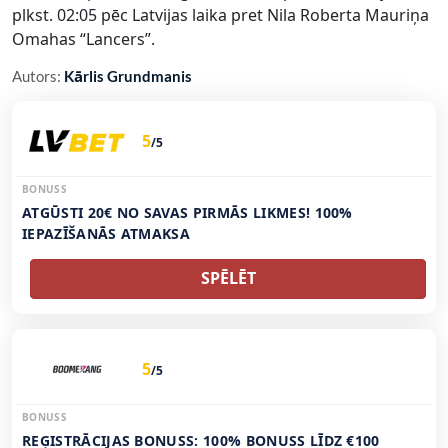
plkst. 02:05 pēc Latvijas laika pret Nila Roberta Mauriņa
Omahas “Lancers”.
Autors:
Kārlis Grundmanis
5
/5
BONUSS
ATGŪSTI 20€ NO SAVAS PIRMĀS LIKMES! 100%
IEPAZĪŠANĀS ATMAKSA
SPĒLĒT
5
/5
BONUSS
REĢISTRĀCIJAS BONUSS: 100% BONUSS LĪDZ €100