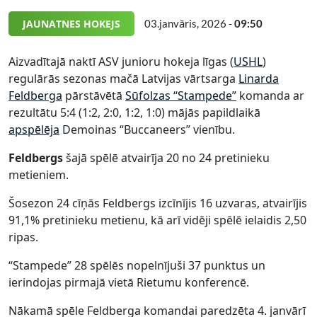
JAUNATNES HOKEJS
03.janvāris, 2026 -
09:50
Aizvadītajā naktī ASV junioru hokeja līgas (
USHL
)
regulārās sezonas mačā Latvijas vārtsarga
Linarda
Feldberga
pārstāvētā
Sūfolzas “Stampede”
komanda ar
rezultātu 5:4 (1:2, 2:0, 1:2, 1:0) mājās papildlaikā
apspēlēja
Demoinas “Buccaneers” vienību.
Feldbergs
šajā spēlē atvairīja 20 no 24 pretinieku
metieniem.
Šosezon 24 cīņās Feldbergs izcīnījis 16 uzvaras, atvairījis
91,1% pretinieku metienu, kā arī vidēji spēlē ielaidis 2,50
ripas.
“Stampede” 28 spēlēs nopelnījuši 37 punktus un
ierindojas pirmajā vietā Rietumu konferencē.
Nākamā spēle Feldberga komandai paredzēta 4. janvārī