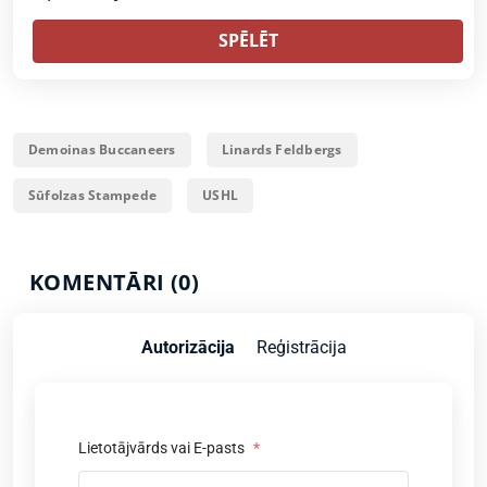
SPĒLĒT
Demoinas Buccaneers
Linards Feldbergs
Sūfolzas Stampede
USHL
KOMENTĀRI (0)
Autorizācija
Reģistrācija
Lietotājvārds vai E-pasts
*