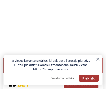
Šī vietne izmanto sīkfailus, lai uzlabotu lietotāja pieredzi.
BUKMEIKERU BONUSI
Lūdzu, piekrītiet sīkdatņu izmantošanai mūsu vietnē
https://hokejazinas.com/
Piekrītu
Privātuma Politika
SAŅEMT BONUSU
ATGŪSTI 20€ NO SAVAS PIRMĀS LIKMES! 100% IEPAZĪŠANĀS
ATMAKSA