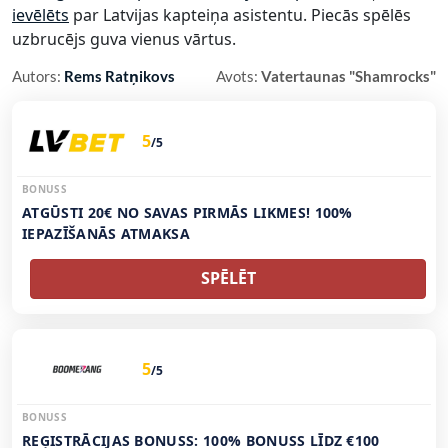
ievēlēts
par Latvijas kapteiņa asistentu. Piecās spēlēs
uzbrucējs guva vienus vārtus.
Autors:
Rems Ratņikovs
Avots:
Vatertaunas "Shamrocks"
5
/5
BONUSS
ATGŪSTI 20€ NO SAVAS PIRMĀS LIKMES! 100%
IEPAZĪŠANĀS ATMAKSA
SPĒLĒT
5
/5
BONUSS
REĢISTRĀCIJAS BONUSS: 100% BONUSS LĪDZ €100