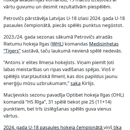
vārtu guvumu un desmit rezultatīvām piespēlēm.
Petrovičs pārstāvēja Latvijas U-18 izlasi 2024. gada U-18
pasaules čempionātā, piecās spēlēs punktus negūstot.
2023./24. gada sezonas sākumā Petrovičs atradās
Rietumu hokeja līgas (
WHL
) komandas
Medisinhetas
“Tigers”
sastāvā, taču laukumā nevienā spēlē nedevās.
“Antons ir elites līmeņa hokejists. Viņam piemīt ļoti
labas meistarības un ripas vadīšanas spējas. Viņš ir
spēlējis starptautiskā līmenī, kas dos papildus jaunu
enerģiju mūsu uzbrukumam,”
saka
Kirlijs.
Macijevskis sezonu pavadīja Optibet hokeja līgas (OHL)
komandā “HS Rīga”, 31 spēlē tiekot pie 25 (11+14)
punktiem, bet trīs izslēgšanas spēlēs guva vienus
vārtus.
2024. gada U-18 pasaules hokeja čempionātā
viņš
tika