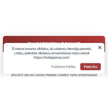
BUKMEIKERU BONUSI
Šī vietne izmanto sīkfailus, lai uzlabotu lietotāja pieredzi.
Lūdzu, piekrītiet sīkdatņu izmantošanai mūsu vietnē
https://hokejazinas.com/
SAŅEMT BONUSU
Piekrītu
Privātuma Politika
ATGŪSTI 20€ NO SAVAS PIRMĀS LIKMES! 100% IEPAZĪŠANĀS
ATMAKSA
SAŅEMT BONUSU
REĢISTRĀCIJAS BONUSS: 100% BONUSS LĪDZ €500