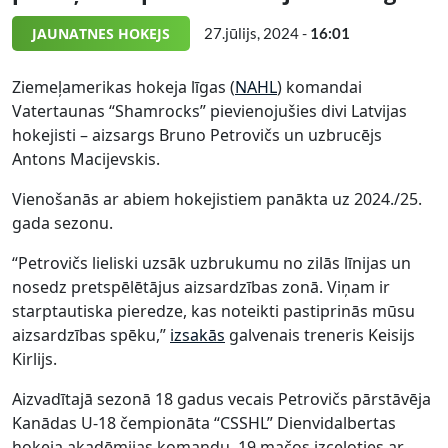
JAUNATNES HOKEJS
27.jūlijs, 2024 -
16:01
Ziemeļamerikas hokeja līgas (
NAHL
) komandai
Vatertaunas “Shamrocks” pievienojušies divi Latvijas
hokejisti – aizsargs Bruno Petrovičs un uzbrucējs
Antons Macijevskis.
Vienošanās ar abiem hokejistiem panākta uz 2024./25.
gada sezonu.
“Petrovičs lieliski uzsāk uzbrukumu no zilās līnijas un
nosedz pretspēlētājus aizsardzības zonā. Viņam ir
starptautiska pieredze, kas noteikti pastiprinās mūsu
aizsardzības spēku,”
izsakās
galvenais treneris Keisijs
Kirlijs.
Aizvadītajā sezonā 18 gadus vecais Petrovičs pārstāvēja
Kanādas U-18 čempionāta “CSSHL” Dienvidalbertas
hokeja akadēmijas komandu, 19 mačos izceļoties ar