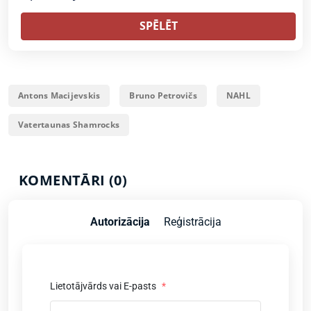
SPĒLĒT
Antons Macijevskis
Bruno Petrovičs
NAHL
Vatertaunas Shamrocks
KOMENTĀRI (0)
Autorizācija
Reģistrācija
Lietotājvārds vai E-pasts
*