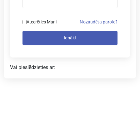
Atcerēties Mani
Nozaudēta parole?
Ienākt
Vai pieslēdzieties ar: