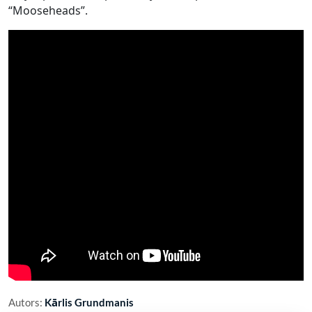
“Mooseheads”.
Autors:
Kārlis Grundmanis