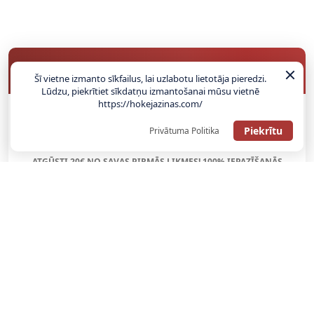
BUKMEIKERU BONUSI
Šī vietne izmanto sīkfailus, lai uzlabotu lietotāja pieredzi.
Lūdzu, piekrītiet sīkdatņu izmantošanai mūsu vietnē
https://hokejazinas.com/
SAŅEMT BONUSU
Piekrītu
Privātuma Politika
ATGŪSTI 20€ NO SAVAS PIRMĀS LIKMES! 100% IEPAZĪŠANĀS
ATMAKSA
SAŅEMT BONUSU
REĢISTRĀCIJAS BONUSS: 100% BONUSS LĪDZ €500
SAŅEMT BONUSU