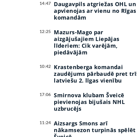
Daugavpils atgriežas OHL un
14:47
apvienojas ar vienu no Rīgas
komandām
Mazurs-Mago par
12:25
aizgājušajiem Liepājas
līderiem: Cik varējām,
piedāvājām
Krastenberga komandai
10:42
zaudējums pārbaudē pret trī
latviešu 2. līgas vienību
Smirnova klubam Šveicē
17:06
pievienojas bijušais NHL
uzbrucējs
Aizsargs Smons arī
11:24
nākamsezon turpinās spēlēt
Šveicē