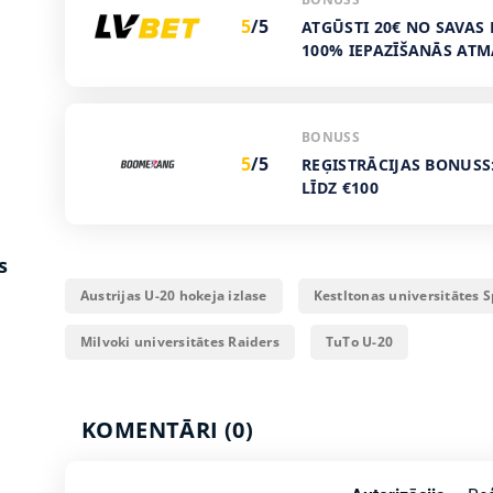
5
/5
ATGŪSTI 20€ NO SAVAS 
100% IEPAZĪŠANĀS AT
BONUSS
5
/5
REĢISTRĀCIJAS BONUSS
LĪDZ €100
s
Austrijas U-20 hokeja izlase
Kestltonas universitātes 
Milvoki universitātes Raiders
TuTo U-20
KOMENTĀRI (0)