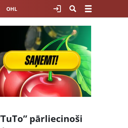
OHL
TNES HOKEJS
ORI LATVIJĀ
“TuTo” pārliecinoši