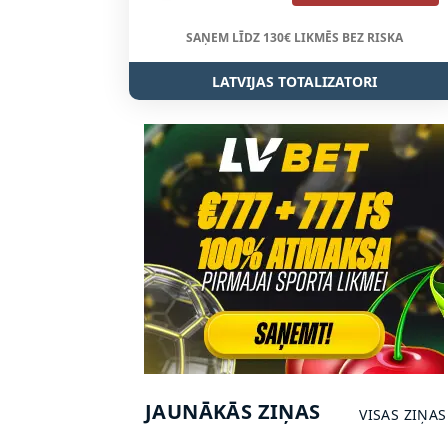
SAŅEM LĪDZ 130€ LIKMĒS BEZ RISKA
LATVIJAS TOTALIZATORI
JAUNĀKĀS ZIŅAS
VISAS ZIŅAS