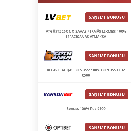
SAŅEMT BONUSU
ATGŪSTI 20€ NO SAVAS PIRMĀS LIKMES! 100%
IEPAZĪŠANĀS ATMAKSA
SAŅEMT BONUSU
REĢISTRĀCIJAS BONUSS: 100% BONUSS LĪDZ
€500
SAŅEMT BONUSU
Bonuss 100% līdz €100
SAŅEMT BONUSU