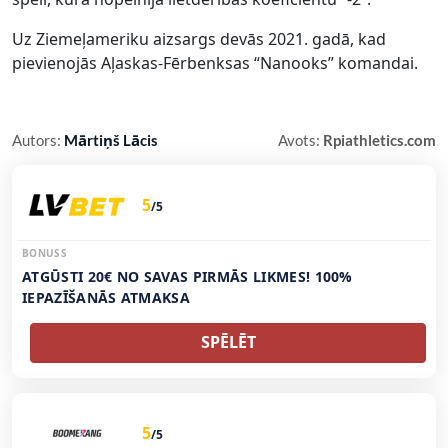
Uz Ziemeļameriku aizsargs devās 2021. gadā, kad
pievienojās Aļaskas-Fērbenksas “Nanooks” komandai.
Autors:
Mārtiņš Lācis
Avots:
Rpiathletics.com
5
/5
BONUSS
ATGŪSTI 20€ NO SAVAS PIRMĀS LIKMES! 100%
IEPAZĪŠANĀS ATMAKSA
SPĒLĒT
5
/5