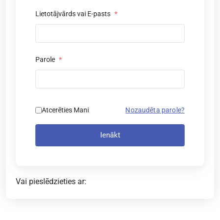
Lietotājvārds vai E-pasts
*
Parole
*
Atcerēties Mani
Nozaudēta parole?
Ienākt
Vai pieslēdzieties ar: