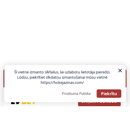
Šī vietne izmanto sīkfailus, lai uzlabotu lietotāja pieredzi.
BUKMEIKERU BONUSI
Lūdzu, piekrītiet sīkdatņu izmantošanai mūsu vietnē
https://hokejazinas.com/
Piekrītu
Privātuma Politika
SAŅEMT BONUSU
ATGŪSTI 20€ NO SAVAS PIRMĀS LIKMES! 100% IEPAZĪŠANĀS
ATMAKSA