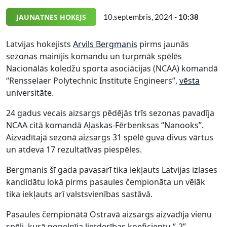
JAUNATNES HOKEJS
10.septembris, 2024 -
10:38
Latvijas hokejists
Arvils Bergmanis
pirms jaunās
sezonas mainījis komandu un turpmāk spēlēs
Nacionālās koledžu sporta asociācijas (NCAA) komandā
“Rensselaer Polytechnic Institute Engineers”,
vēsta
universitāte.
24 gadus vecais aizsargs pēdējās trīs sezonas pavadīja
NCAA citā komandā Aļaskas-Fērbenksas “Nanooks”.
Aizvadītajā sezonā aizsargs 31 spēlē guva divus vārtus
un atdeva 17 rezultatīvas piespēles.
Bergmanis šī gada pavasarī tika iekļauts Latvijas izlases
kandidātu lokā pirms pasaules čempionāta un vēlāk
tika iekļauts arī valstsvienības sastāvā.
Pasaules čempionātā Ostravā aizsargs aizvadīja vienu
spēli, kurā nopelnīja lietderības koeficientu “-2”.