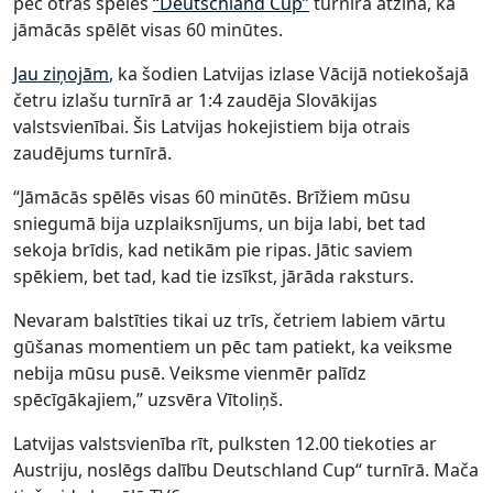
pēc otrās spēles
“Deutschland Cup”
turnīrā atzina, ka
jāmācās spēlēt visas 60 minūtes.
Jau ziņojām
, ka šodien Latvijas izlase Vācijā notiekošajā
četru izlašu turnīrā ar 1:4 zaudēja Slovākijas
valstsvienībai. Šis Latvijas hokejistiem bija otrais
zaudējums turnīrā.
“Jāmācās spēlēs visas 60 minūtēs. Brīžiem mūsu
sniegumā bija uzplaiksnījums, un bija labi, bet tad
sekoja brīdis, kad netikām pie ripas. Jātic saviem
spēkiem, bet tad, kad tie izsīkst, jārāda raksturs.
Nevaram balstīties tikai uz trīs, četriem labiem vārtu
gūšanas momentiem un pēc tam patiekt, ka veiksme
nebija mūsu pusē. Veiksme vienmēr palīdz
spēcīgākajiem,” uzsvēra Vītoliņš.
Latvijas valstsvienība rīt, pulksten 12.00 tiekoties ar
Austriju, noslēgs dalību Deutschland Cup“ turnīrā. Mača