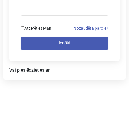
Atcerēties Mani
Nozaudēta parole?
Ienākt
Vai pieslēdzieties ar: