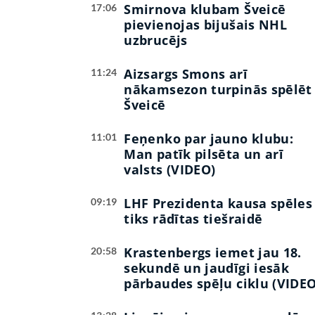
Smirnova klubam Šveicē
17:06
pievienojas bijušais NHL
uzbrucējs
Aizsargs Smons arī
11:24
nākamsezon turpinās spēlēt
Šveicē
Feņenko par jauno klubu:
11:01
Man patīk pilsēta un arī
valsts (VIDEO)
LHF Prezidenta kausa spēles
09:19
tiks rādītas tiešraidē
Krastenbergs iemet jau 18.
20:58
sekundē un jaudīgi iesāk
pārbaudes spēļu ciklu (VIDEO