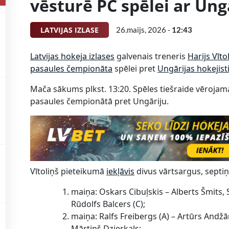
vēsturē PČ spēlei ar Ung
LATVIJAS IZLASE
26.maijs, 2026 -
12:43
Latvijas hokeja izlases
galvenais treneris
Harijs Vīto
pasaules čempionāta
spēlei pret
Ungārijas hokejis
Mača sākums plkst. 13:20. Spēles tiešraide vēroja
pasaules čempionātā pret Ungāriju.
Vītoliņš pieteikumā
iekļāvis
divus vārtsargus, septi
maiņa: Oskars Cibuļskis – Alberts Šmits,
Rūdolfs Balcers (C);
maiņa: Ralfs Freibergs (A) – Artūrs Andž
Mārtiņš Dzierkals;