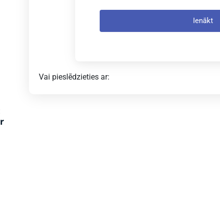
Ienākt
Vai pieslēdzieties ar:
:
r