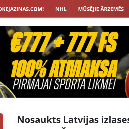
OKEJAZINAS.COM!
NHL
MŪSĒJIE ĀRZEMĒS
S IZLASE
EIROPA
LVBET BONUSI
JAUNA
U HOKEJS
BLOGI
INTERVIJAS
TOTALIZAT
ZATORU BONUSI
VISAS ZIŅAS
Nosaukts Latvijas izlase