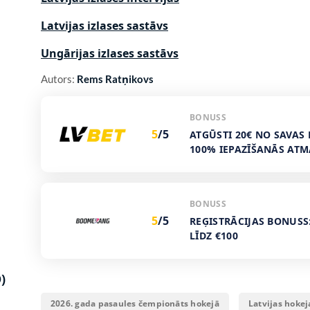
Latvijas izlases sastāvs
Ungārijas izlases sastāvs
Autors:
Rems Ratņikovs
BONUSS
5
/5
ATGŪSTI 20€ NO SAVAS 
100% IEPAZĪŠANĀS AT
BONUSS
5
/5
REĢISTRĀCIJAS BONUSS
LĪDZ €100
)
2026. gada pasaules čempionāts hokejā
Latvijas hokej