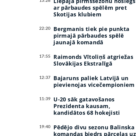
Liepāja pirmssezonu noslēgs
13:28
ar pārbaudes spēlēm pret
Skotijas klubiem
Bergmanis tiek pie punkta
22:20
pirmajā pārbaudes spēlē
jaunajā komandā
Raimonds Vītoliņš atgriežas
17:55
Slovākijas Ekstralīgā
Bajaruns paliek Latvijā un
12:37
pievienojas vicečempioniem
U-20 sāk gatavošanos
11:39
Prezidenta kausam,
kandidātos 68 hokejisti
Pēdējo divu sezonu Balinska
19:40
komandas biedrs pārceļas u