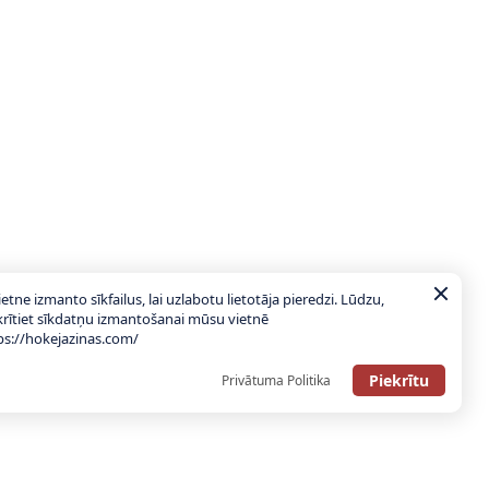
ietne izmanto sīkfailus, lai uzlabotu lietotāja pieredzi. Lūdzu,
krītiet sīkdatņu izmantošanai mūsu vietnē
ps://hokejazinas.com/
Piekrītu
Privātuma Politika