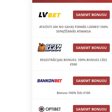
SAŅEMT BONUSU
ATGŪSTI 20€ NO SAVAS PIRMĀS LIKMES! 100%
IEPAZĪŠANĀS ATMAKSA
SAŅEMT BONUSU
REĢISTRĀCIJAS BONUSS: 100% BONUSS LĪDZ
€500
SAŅEMT BONUSU
Bonuss 100% līdz €100
SAŅEMT BONUSU