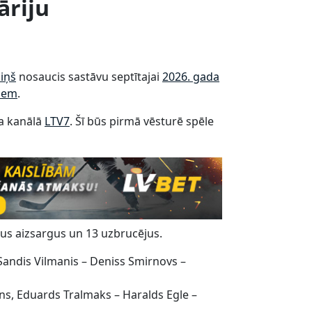
āriju
liņš
nosaucis sastāvu septītajai
2026. gada
tiem
.
ma kanālā
LTV7
. Šī būs pirmā vēsturē spēle
ņus aizsargus un 13 uzbrucējus.
 Sandis Vilmanis – Deniss Smirnovs –
āns, Eduards Tralmaks – Haralds Egle –