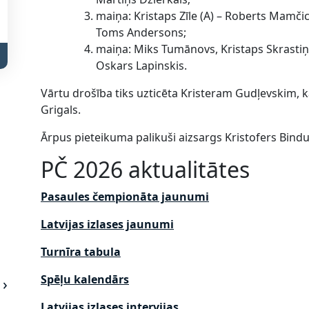
maiņa: Kristaps Zīle (A) – Roberts Mamči
Toms Andersons;
maiņa: Miks Tumānovs, Kristaps Skrastiņš
Oskars Lapinskis.
Vārtu drošība tiks uzticēta Kristeram Gudļevskim, 
Grigals.
Ārpus pieteikuma palikuši aizsargs Kristofers Bindu
PČ 2026 aktualitātes
Pasaules čempionāta jaunumi
Latvijas izlases jaunumi
Turnīra tabula
Spēļu kalendārs
Latvijas izlases intervijas