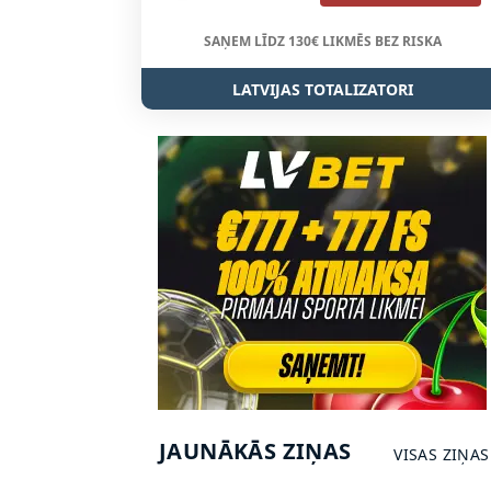
SAŅEM LĪDZ 130€ LIKMĒS BEZ RISKA
LATVIJAS TOTALIZATORI
JAUNĀKĀS ZIŅAS
VISAS ZIŅAS