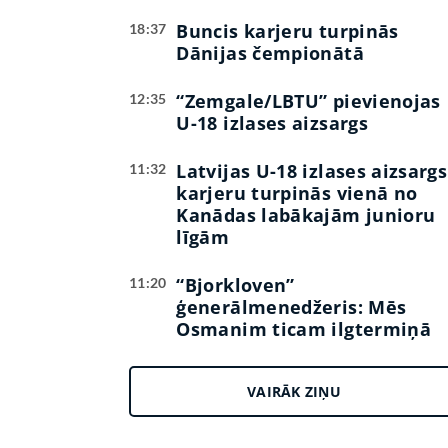
Buncis karjeru turpinās
18:37
Dānijas čempionātā
“Zemgale/LBTU” pievienojas
12:35
U-18 izlases aizsargs
Latvijas U-18 izlases aizsargs
11:32
karjeru turpinās vienā no
Kanādas labākajām junioru
līgām
“Bjorkloven”
11:20
ģenerālmenedžeris: Mēs
Osmanim ticam ilgtermiņā
VAIRĀK ZIŅU