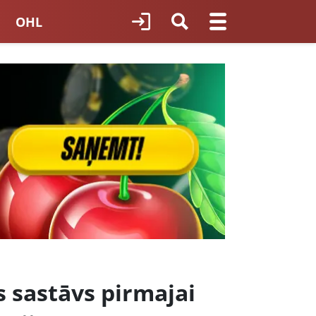
OHL
TNES HOKEJS
ORI LATVIJĀ
s sastāvs pirmajai