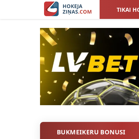
TIKAI H
LATVIJA
SIEVIEŠ
TOTALI
BUKMEIKERU BONUSI