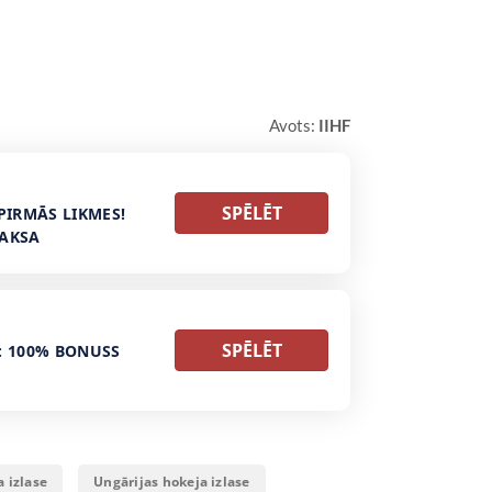
Avots:
IIHF
SPĒLĒT
PIRMĀS LIKMES!
MAKSA
SPĒLĒT
: 100% BONUSS
a izlase
Ungārijas hokeja izlase