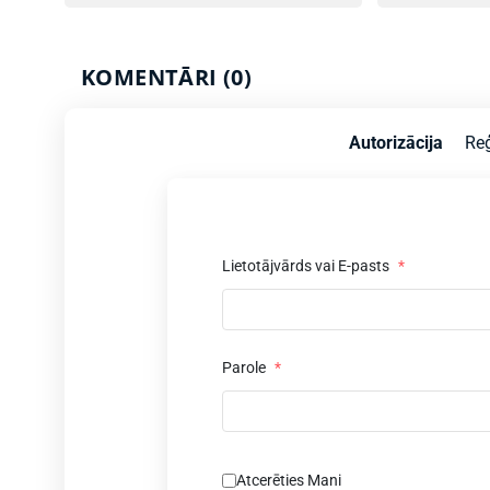
KOMENTĀRI (0)
Autorizācija
Reģ
Lietotājvārds vai E-pasts
*
Parole
*
z
Atcerēties Mani