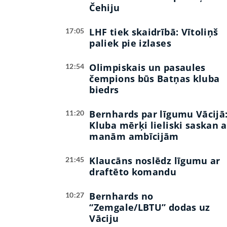
Čehiju
LHF tiek skaidrībā: Vītoliņš
17:05
paliek pie izlases
Olimpiskais un pasaules
12:54
čempions būs Batņas kluba
biedrs
Bernhards par līgumu Vācijā
11:20
Kluba mērķi lieliski saskan a
manām ambīcijām
Klaucāns noslēdz līgumu ar
21:45
draftēto komandu
Bernhards no
10:27
“Zemgale/LBTU” dodas uz
Vāciju