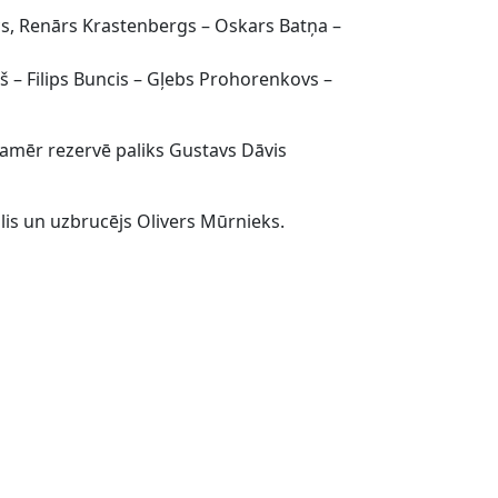
cs, Renārs Krastenbergs – Oskars Batņa –
 – Filips Buncis – Gļebs Prohorenkovs –
kamēr rezervē paliks Gustavs Dāvis
lis un uzbrucējs Olivers Mūrnieks.