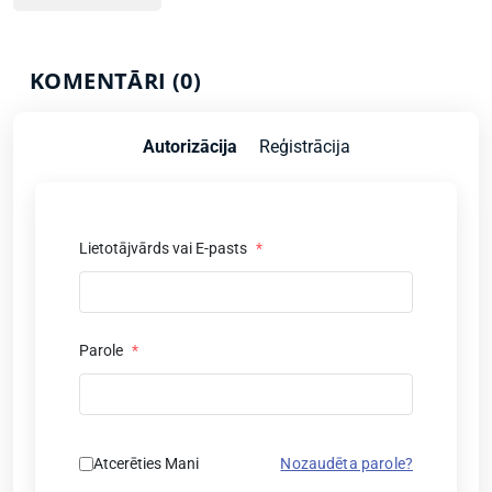
KOMENTĀRI (0)
Autorizācija
Reģistrācija
Lietotājvārds vai E-pasts
*
Parole
*
Atcerēties Mani
Nozaudēta parole?