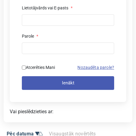
Lietotājvārds vai E-pasts
*
Parole
*
Atcerēties Mani
Nozaudēta parole?
Ienākt
Vai pieslēdzieties ar:
Pēc datuma
Visaugstāk novērtēts