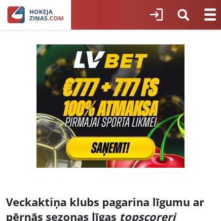
Veckaktiņa klubs pagarina līgumu ar
pērnās sezonas līgas
topscoreri