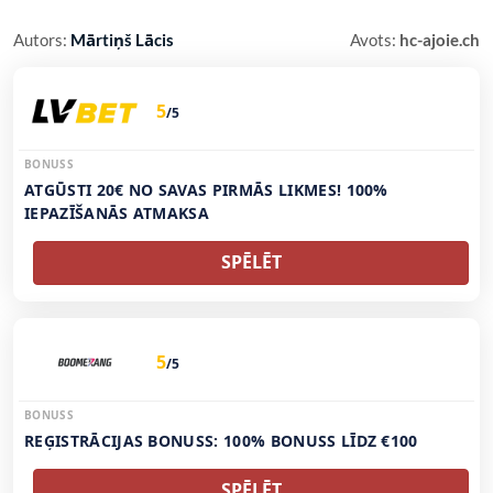
Autors:
Mārtiņš Lācis
Avots:
hc-ajoie.ch
5
/5
BONUSS
ATGŪSTI 20€ NO SAVAS PIRMĀS LIKMES! 100%
IEPAZĪŠANĀS ATMAKSA
SPĒLĒT
5
/5
BONUSS
REĢISTRĀCIJAS BONUSS: 100% BONUSS LĪDZ €100
SPĒLĒT