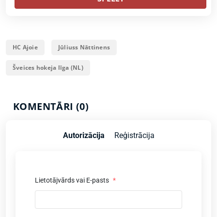
HC Ajoie
Jūliuss Nāttinens
Šveices hokeja līga (NL)
KOMENTĀRI (0)
Autorizācija
Reģistrācija
Lietotājvārds vai E-pasts
*