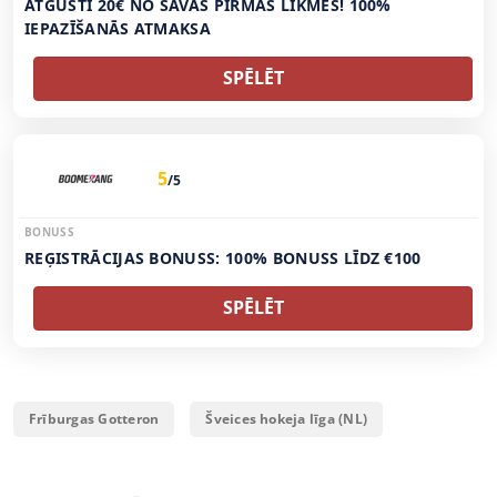
ATGŪSTI 20€ NO SAVAS PIRMĀS LIKMES! 100%
IEPAZĪŠANĀS ATMAKSA
SPĒLĒT
5
/5
BONUSS
REĢISTRĀCIJAS BONUSS: 100% BONUSS LĪDZ €100
SPĒLĒT
Frīburgas Gotteron
Šveices hokeja līga (NL)