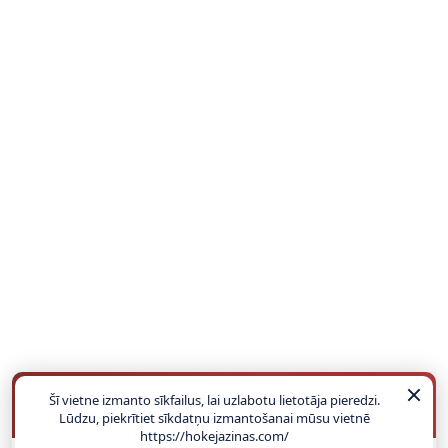
BUKMEIKERU BONUSI
Šī vietne izmanto sīkfailus, lai uzlabotu lietotāja pieredzi.
Lūdzu, piekrītiet sīkdatņu izmantošanai mūsu vietnē
https://hokejazinas.com/