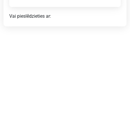
Vai pieslēdzieties ar: