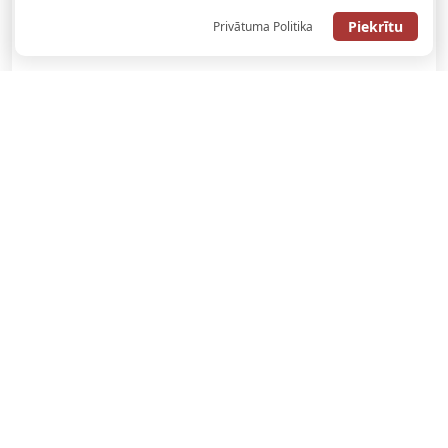
Piekrītu
Privātuma Politika
SAŅEMT BONUSU
ATGŪSTI 20€ NO SAVAS PIRMĀS LIKMES! 100% IEPAZĪŠANĀS
ATMAKSA
SAŅEMT BONUSU
REĢISTRĀCIJAS BONUSS: 100% BONUSS LĪDZ €500
SAŅEMT BONUSU
Bonuss 100% līdz €100
SAŅEMT BONUSU
SAŅEM LĪDZ 130€ LIKMĒS BEZ RISKA