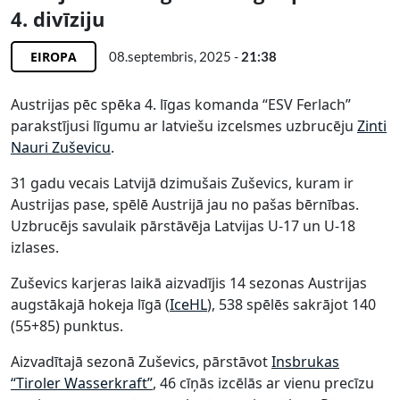
4. divīziju
EIROPA
08.septembris, 2025 -
21:38
Austrijas pēc spēka 4. līgas komanda “ESV Ferlach”
parakstījusi līgumu ar latviešu izcelsmes uzbrucēju
Zinti
Nauri Zuševicu
.
31 gadu vecais Latvijā dzimušais Zuševics, kuram ir
Austrijas pase, spēlē Austrijā jau no pašas bērnības.
Uzbrucējs savulaik pārstāvēja Latvijas U-17 un U-18
izlases.
Zuševics karjeras laikā aizvadījis 14 sezonas Austrijas
augstākajā hokeja līgā (
IceHL
), 538 spēlēs sakrājot 140
(55+85) punktus.
Aizvadītajā sezonā Zuševics, pārstāvot
Insbrukas
“Tiroler Wasserkraft”
, 46 cīņās izcēlās ar vienu precīzu