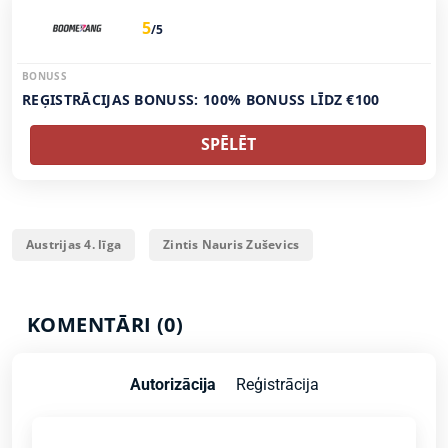
5
/5
BONUSS
REĢISTRĀCIJAS BONUSS: 100% BONUSS LĪDZ €100
SPĒLĒT
Austrijas 4. līga
Zintis Nauris Zuševics
KOMENTĀRI (0)
Autorizācija
Reģistrācija