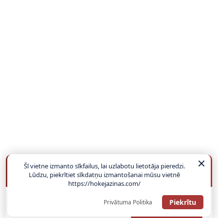
Šī vietne izmanto sīkfailus, lai uzlabotu lietotāja pieredzi.
BUKMEIKERU BONUSI
Lūdzu, piekrītiet sīkdatņu izmantošanai mūsu vietnē
https://hokejazinas.com/
Piekrītu
Privātuma Politika
SAŅEMT BONUSU