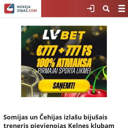
Somijas un Čehijas izlašu bijušais
treneris pievienojas Ķelnes klubam