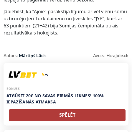
Jāpiebilst, ka “Ajoie” parakstīja līgumu ar vēl vienu somu
uzbrucēju Jeri Turkulainenu no Jiveskiles “JYP”, kurš ar
63 punktiem (21+42) bija Somijas čempionāta otrais
rezultatīvākais hokejists.
Autors:
Mārtiņš Lācis
Avots:
Hc-ajoie.ch
5
/5
BONUSS
ATGŪSTI 20€ NO SAVAS PIRMĀS LIKMES! 100%
IEPAZĪŠANĀS ATMAKSA
SPĒLĒT