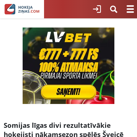
Somijas līgas divi rezultatīvākie
hokejisti nākamsezon spēlēs Šveicē