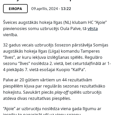
EIROPA
09.aprīlis, 2024 -
13:22
Šveices augstākās hokeja līgas (NL) klubam HC “Ajoie”
pievienosies somu uzbrucējs Oula Palve, tā
vēsta
vienība.
32 gadus vecais uzbrucējs šosezon pārstāvēja Somijas
augstākās hokeja līgas (Liiga) komandu Tamperes
“Ilves”, ar kuru iekļuva izslēgšanas spēlēs. Regulāro
sezonu “Ilves” noslēdza 2. vietā, bet ceturtdaļfinālā ar 1-
4 piekāpās 7. vietā esošajai Kuopio “KalPa”.
Palve ar 20 gūtiem vārtiem un 44 rezultatīvām
piespēlēm kļuva par regulārās sezonas rezultatīvāko
hokejistu. Savukārt piecās
play-off
spēlēs uzbrucējs
atdeva divas rezultatīvas piespēles.
“Ajoie” ar uzbrucēju noslēdza viena gada līgumu ar
iespēju to pagarināt vēl uz vienu sezonu.