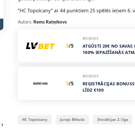
“HC Topolcany” ar 44 punktiem 25 spēlēs ieņem 6. vi
Autors:
Rems Ratņikovs
BONUSS
5
/5
ATGŪSTI 20€ NO SAVAS 
100% IEPAZĪŠANĀS AT
BONUSS
5
/5
REĢISTRĀCIJAS BONUSS
LĪDZ €100
HC Topolcany
Jurajs Mikušs
Slovākijas 2. līga