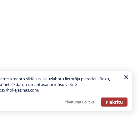
ietne izmanto sīkfailus, lai uzlabotu lietotāja pieredzi. Lūdzu,
krītiet sīkdatņu izmantošanai mūsu vietnē
ps://hokejazinas.com/
Piekrītu
Privātuma Politika