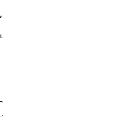
i
s
L