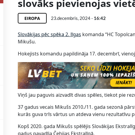
slovāks pievienojas vietēj
EIROPA
23.decembris, 2024 -
16:42
Slovākijas pēc spēka 2. līgas
komanda “HC Topolca
Mikušu.
Hokejists komandu papildināja 17. decembrī, vienoj
Viņš jau paguvis aizvadīt divas spēles, tiekot pie rez
37 gadus vecais Mikušs 2010./11. gada sezonā pārst
kurās guva trīs vārtus un atdeva vienu rezultatīvu pi
Kopš 2020. gada Mikušs spēlējis Slovākijas Ekstral
gadus pavadīja Čehijas Ekstralīgā.