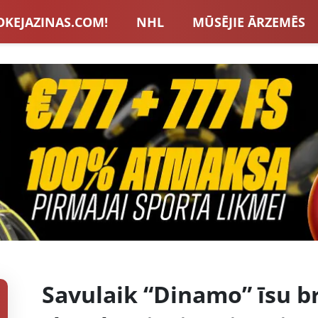
OKEJAZINAS.COM!
NHL
MŪSĒJIE ĀRZEMĒS
S IZLASE
EIROPA
LVBET BONUSI
JAUNA
U HOKEJS
BLOGI
INTERVIJAS
TOTALIZAT
ZATORU BONUSI
VISAS ZIŅAS
Savulaik “Dinamo” īsu br