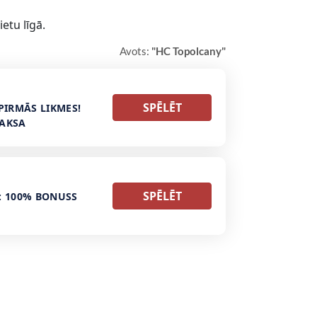
etu līgā.
Avots:
"HC Topolcany"
SPĒLĒT
PIRMĀS LIKMES!
MAKSA
SPĒLĒT
: 100% BONUSS