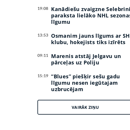
Kanādiešu zvaigzne Selebrin
19:08
paraksta lielāko NHL sezona
līgumu
Osmanim jauns līgums ar SH
13:53
klubu, hokejists tiks izīrēts
Marenis atstāj Jelgavu un
09:11
pārceļas uz Poliju
“Blues” piešķir sešu gadu
15:19
līgumu nesen iegūtajam
uzbrucējam
VAIRĀK ZIŅU