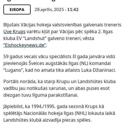
EIROPA
28.aprīlis, 2025 -
11:42
Bijušais Vācijas hokeja valstsvienības galvenais treneris
Uve Krups
varētu kļūt par Vācijas pēc spēka 2. līgas
kluba EV “Landshut” galveno treneri, vēsta
“Eishockeynews.de”
.
59 gadus vecais vācu speciālists šī gada janvāra vidū
pievienojās Šveices augstākās līgas (NL) komandai
“Lugano”, kad no amata tika atlaists Luka Džianinaci.
Portāls norāda, ka starp Krupu un Landshūtes kluba
vadību jau notikušas sarunas, un abas puses esot
diezgan tuvu līguma parakstīšanai.
Jāpiebilst, ka 1994./1995. gada sezonā Krups kā
spēlētājs Nacionālās hokeja līgas (NHL) lokauta laikā
Landshūtes klubā aizvadīja piecas spēles.