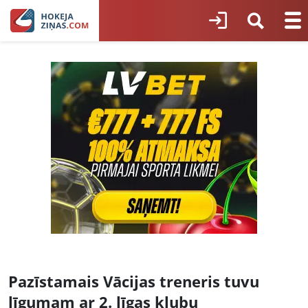
Pazīstamais Vācijas treneris tuvu
līgumam ar 2. līgas klubu