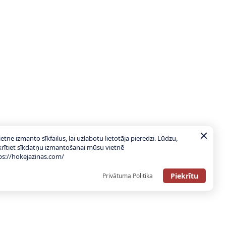
ietne izmanto sīkfailus, lai uzlabotu lietotāja pieredzi. Lūdzu,
krītiet sīkdatņu izmantošanai mūsu vietnē
ps://hokejazinas.com/
Piekrītu
Privātuma Politika