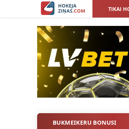
TIKAI H
LATVIJA
SIEVIEŠ
TOTALI
BUKMEIKERU BONUSI