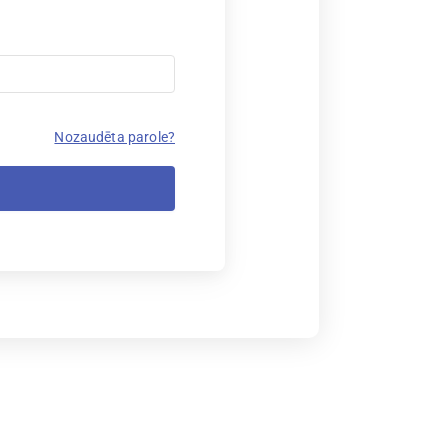
Nozaudēta parole?