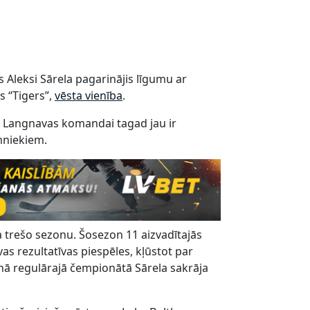
Aleksi Sārela pagarinājis līgumu ar
s “Tigers”,
vēsta vienība
.
, Langnavas komandai tagad jau ir
mniekiem.
trešo sezonu. Šosezon 11 aizvadītajās
as rezultatīvas piespēles, kļūstot par
nā regulārajā čempionātā Sārela sakrāja