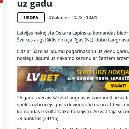
uz gadu
EIROPA
09.oktobris, 2023 -
13:01
Latvijas hokejista
Oskara Lapinska
komandas biedrs 
Šveices augstākās hokeja līgas (
NL
) klubu Langnava
Līdz ar Sārelas līgumu pagarināšanu uz vienu gadu
noslēgti līgumi uz nākamo sezonu ar četriem ārze
26 gadus vecais Sārela Langnavas komandā aizvada 
spēlēs uzbrucējs guvis deviņus vārtus un atdevis div
komandas rezultatīvāko hokejistu. Aizvadītajā sezo
39 punktus (24+15).