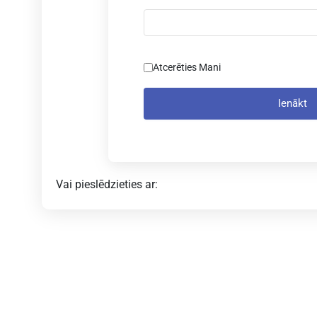
Atcerēties Mani
Ienākt
Vai pieslēdzieties ar:
z