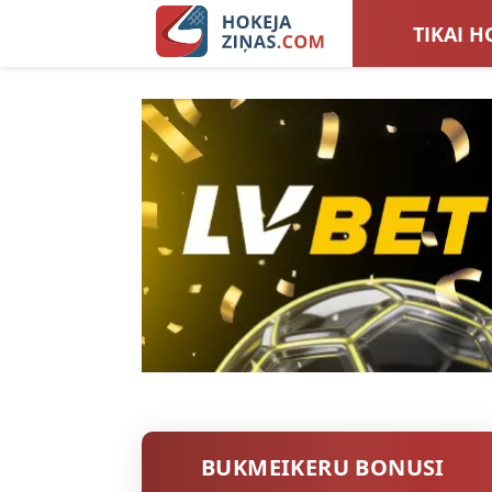
TIKAI H
LATVIJA
SIEVIEŠ
TOTALI
BUKMEIKERU BONUSI