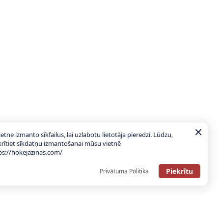
ietne izmanto sīkfailus, lai uzlabotu lietotāja pieredzi. Lūdzu,
krītiet sīkdatņu izmantošanai mūsu vietnē
ps://hokejazinas.com/
Piekrītu
Privātuma Politika