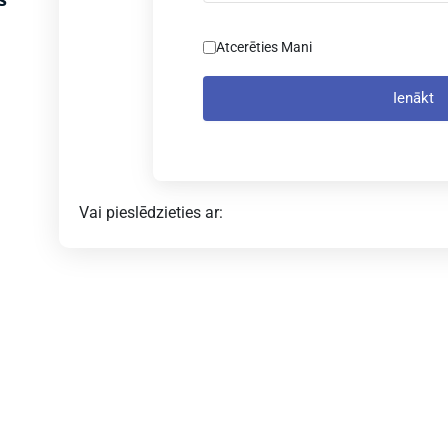
Atcerēties Mani
Ienākt
Vai pieslēdzieties ar: