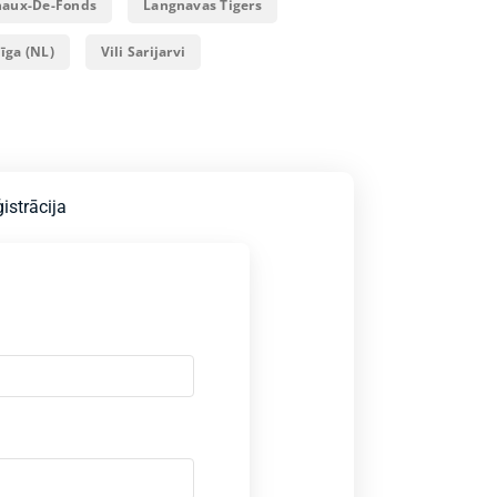
haux-De-Fonds
Langnavas Tigers
līga (NL)
Vili Sarijarvi
istrācija