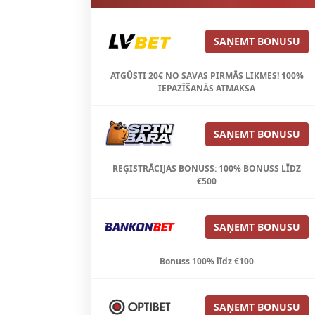
SAŅEMT BONUSU
ATGŪSTI 20€ NO SAVAS PIRMĀS LIKMES! 100%
IEPAZĪŠANĀS ATMAKSA
SAŅEMT BONUSU
REĢISTRĀCIJAS BONUSS: 100% BONUSS LĪDZ
€500
SAŅEMT BONUSU
Bonuss 100% līdz €100
SAŅEMT BONUSU