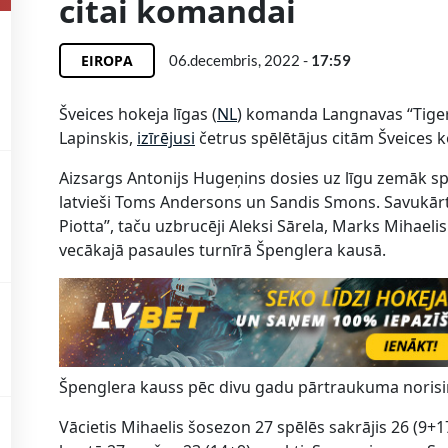
citai komandai
EIROPA
06.decembris, 2022 -
17:59
Šveices hokeja līgas (
NL
) komanda Langnavas “Tigers
Lapinskis,
izīrējusi
četrus spēlētājus citām Šveices
Aizsargs Antonijs Hugeņins dosies uz līgu zemāk s
latvieši Toms Andersons un Sandis Smons. Savukārt, 
Piotta”, taču uzbrucēji Aleksi Sārela, Marks Mihaelis
vecākajā pasaules turnīrā Špenglera kausā.
Špenglera kauss pēc divu gadu pārtraukuma norisin
Vācietis Mihaelis šosezon 27 spēlēs sakrājis 26 (9+