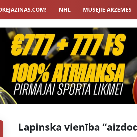
OKEJAZINAS.COM!
NHL
MŪSĒJIE ĀRZEMĒS
S IZLASE
EIROPA
LVBET BONUSI
JAUNA
U HOKEJS
BLOGI
INTERVIJAS
TOTALIZAT
ZATORU BONUSI
VISAS ZIŅAS
Lapinska vienība “aizdod