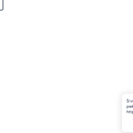
Šī v
pie
htt