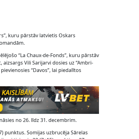
”, kuru pārstāv latvietis Oskars
 komandām.
pēlējošo “La Chaux-de-Fonds”, kuru pārstāv
aizsargs Vili Sarijarvi dosies uz “Ambri-
 pievienosies “Davos”, lai piedalītos
āsies no 26. līdz 31. decembrim.
17) punktus. Somijas uzbrucēja Sārelas