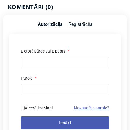
KOMENTĀRI (0)
Autorizācija
Reģistrācija
Lietotājvārds vai E-pasts
*
Parole
*
Atcerēties Mani
Nozaudēta parole?
Ienākt