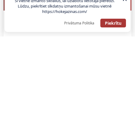
BUKMEIKERU BONUSI
Šī vietne izmanto sīkfailus, lai uzlabotu lietotāja pieredzi.
Lūdzu, piekrītiet sīkdatņu izmantošanai mūsu vietnē
https://hokejazinas.com/
Piekrītu
Privātuma Politika
SAŅEMT BONUSU
ATGŪSTI 20€ NO SAVAS PIRMĀS LIKMES! 100% IEPAZĪŠANĀS
ATMAKSA
SAŅEMT BONUSU
REĢISTRĀCIJAS BONUSS: 100% BONUSS LĪDZ €500
SAŅEMT BONUSU
Bonuss 100% līdz €100
SAŅEMT BONUSU