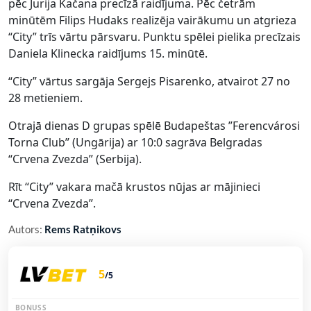
pēc Jurija Kačana precīzā raidījuma. Pēc četrām
minūtēm Filips Hudaks realizēja vairākumu un atgrieza
“City” trīs vārtu pārsvaru. Punktu spēlei pielika precīzais
Daniela Klinecka raidījums 15. minūtē.
“City” vārtus sargāja Sergejs Pisarenko, atvairot 27 no
28 metieniem.
Otrajā dienas D grupas spēlē Budapeštas ”Ferencvárosi
Torna Club” (Ungārija) ar 10:0 sagrāva Belgradas
“Crvena Zvezda” (Serbija).
Rīt “City” vakara mačā krustos nūjas ar mājinieci
“Crvena Zvezda”.
Autors:
Rems Ratņikovs
5
/5
BONUSS