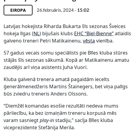
EIROPA
26.februāris, 2024 -
15:02
Latvijas hokejista Riharda Bukarta šīs sezonas Šveices
hokeja līgas (
NL
) bijušais klubs
EHC “Biel-Bienne”
atlaidis
galveno treneri Petri Matikainenu,
vēsta
vienība.
57 gadus vecais somu speciālists pie Bīles kluba stūres
stājās šīs sezonas sākumā. Kopā ar Matikainenu amatu
zaudējis arī viņa asistents Juha Vuori.
Kluba galvenā trenera amatā pagaidām iecelts
ģenerālmenedžeris Martins Štainegers, bet viņa palīgs
būs zviedru treneris Anders Olssons.
“Diemžēl komandas esošie rezultāti nedeva mums
pārliecību, ka bez izmaiņām treneru korpusā mēs
varam sasniegt
play-in
stadiju,” sacīja Bīles kluba
viceprezidente Stefānija Merila.