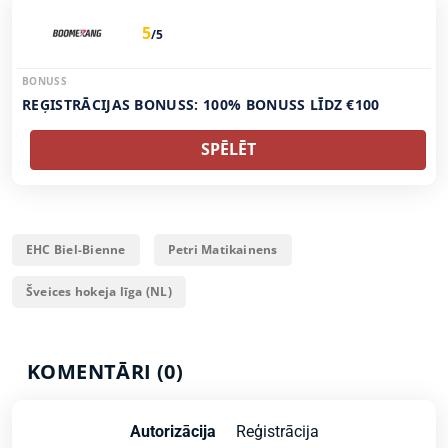
5
/5
BONUSS
REĢISTRĀCIJAS BONUSS: 100% BONUSS LĪDZ €100
SPĒLĒT
EHC Biel-Bienne
Petri Matikainens
Šveices hokeja līga (NL)
KOMENTĀRI (0)
Autorizācija
Reģistrācija