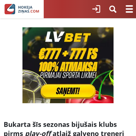
Bukarta šīs sezonas bijušais klubs
pirms
play-off
atlaiž galveno treneri