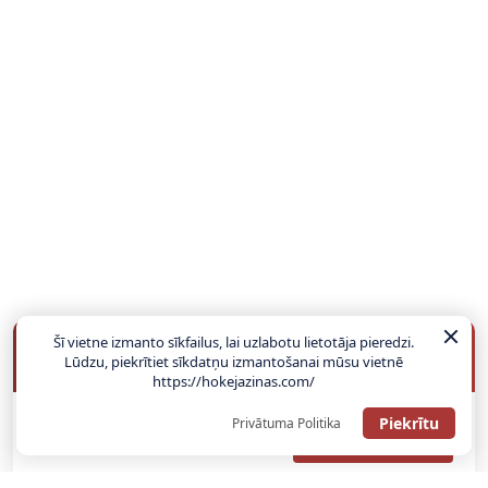
Šī vietne izmanto sīkfailus, lai uzlabotu lietotāja pieredzi.
BUKMEIKERU BONUSI
Lūdzu, piekrītiet sīkdatņu izmantošanai mūsu vietnē
https://hokejazinas.com/
Piekrītu
Privātuma Politika
SAŅEMT BONUSU