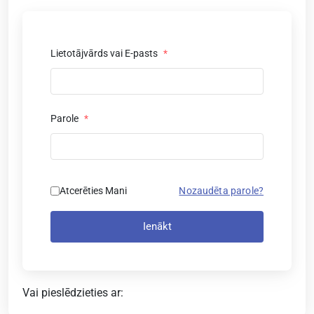
Lietotājvārds vai E-pasts
*
Parole
*
Atcerēties Mani
Nozaudēta parole?
Ienākt
Vai pieslēdzieties ar: