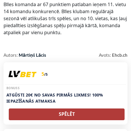
Bīles komanda ar 67 punktiem patlaban ieņem 11. vietu
14 komandu konkurencē. Bīles klubam regulārajā
sezonā vēl atlikušas trīs spēles, un no 10. vietas, kas ļauj
piedalīties izslēgšanas spēļu pirmajā kārtā, komanda
atpaliek par vienu punktu.
Autors:
Mārtiņš Lācis
Avots:
Ehcb.ch
5
/5
BONUSS
ATGŪSTI 20€ NO SAVAS PIRMĀS LIKMES! 100%
IEPAZĪŠANĀS ATMAKSA
SPĒLĒT