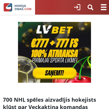
700 NHL spēles aizvadījis hokejists
kļūst par Veckaktiņa komandas