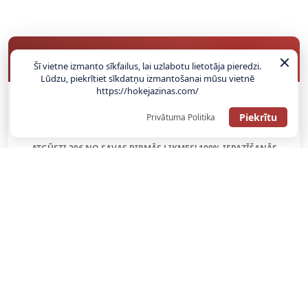
BUKMEIKERU BONUSI
Šī vietne izmanto sīkfailus, lai uzlabotu lietotāja pieredzi.
Lūdzu, piekrītiet sīkdatņu izmantošanai mūsu vietnē
https://hokejazinas.com/
SAŅEMT BONUSU
Piekrītu
Privātuma Politika
ATGŪSTI 20€ NO SAVAS PIRMĀS LIKMES! 100% IEPAZĪŠANĀS
ATMAKSA
SAŅEMT BONUSU
REĢISTRĀCIJAS BONUSS: 100% BONUSS LĪDZ €500
SAŅEMT BONUSU