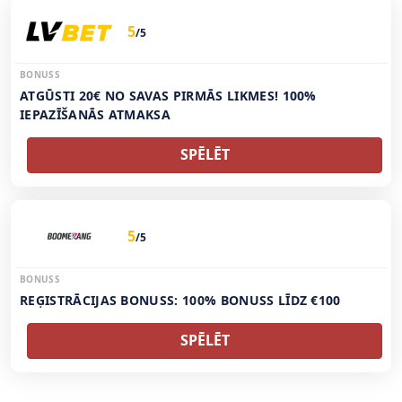
5
/5
BONUSS
ATGŪSTI 20€ NO SAVAS PIRMĀS LIKMES! 100%
IEPAZĪŠANĀS ATMAKSA
SPĒLĒT
5
/5
BONUSS
REĢISTRĀCIJAS BONUSS: 100% BONUSS LĪDZ €100
SPĒLĒT