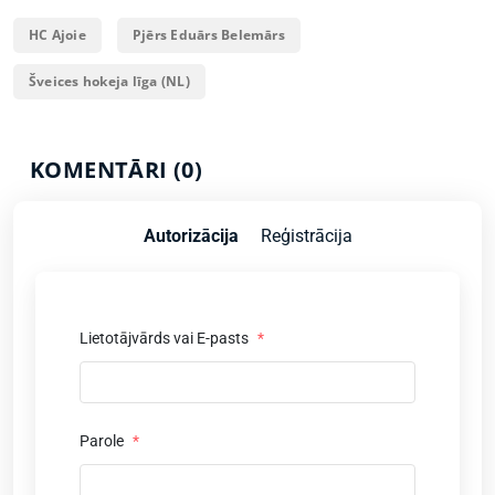
HC Ajoie
Pjērs Eduārs Belemārs
Šveices hokeja līga (NL)
KOMENTĀRI (0)
Autorizācija
Reģistrācija
Lietotājvārds vai E-pasts
*
Parole
*