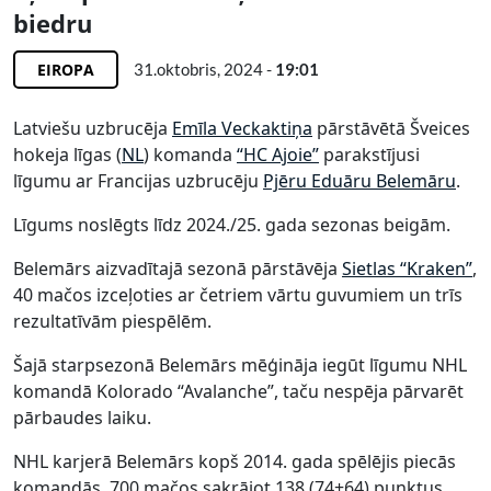
biedru
EIROPA
31.oktobris, 2024 -
19:01
Latviešu uzbrucēja
Emīla Veckaktiņa
pārstāvētā Šveices
hokeja līgas (
NL
) komanda
“
HC
Ajoie”
parakstījusi
līgumu ar Francijas uzbrucēju
Pjēru Eduāru Belemāru
.
Līgums noslēgts līdz 2024./25. gada sezonas beigām.
Belemārs aizvadītajā sezonā pārstāvēja
Sietlas “Kraken”
,
40 mačos izceļoties ar četriem vārtu guvumiem un trīs
rezultatīvām piespēlēm.
Šajā starpsezonā Belemārs mēģināja iegūt līgumu NHL
komandā Kolorado “Avalanche”, taču nespēja pārvarēt
pārbaudes laiku.
NHL karjerā Belemārs kopš 2014. gada spēlējis piecās
komandās, 700 mačos sakrājot 138 (74+64) punktus.