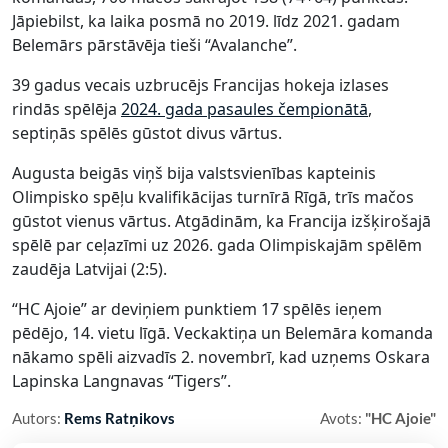
Jāpiebilst, ka laika posmā no 2019. līdz 2021. gadam
Belemārs pārstāvēja tieši “Avalanche”.
39 gadus vecais uzbrucējs Francijas hokeja izlases
rindās spēlēja
2024. gada pasaules čempionātā
,
septiņās spēlēs gūstot divus vārtus.
Augusta beigās viņš bija valstsvienības kapteinis
Olimpisko spēļu kvalifikācijas turnīrā Rīgā, trīs mačos
gūstot vienus vārtus. Atgādinām, ka Francija izšķirošajā
spēlē par ceļazīmi uz 2026. gada Olimpiskajām spēlēm
zaudēja Latvijai (2:5).
“HC Ajoie” ar deviņiem punktiem 17 spēlēs ieņem
pēdējo, 14. vietu līgā. Veckaktiņa un Belemāra komanda
nākamo spēli aizvadīs 2. novembrī, kad uzņems Oskara
Lapinska Langnavas “Tigers”.
Autors:
Rems Ratņikovs
Avots:
"HC Ajoie"