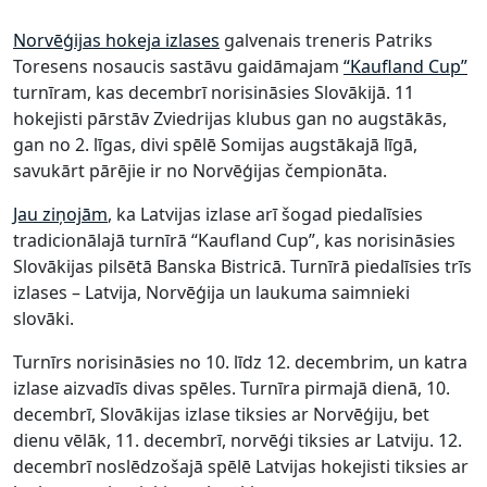
Norvēģijas hokeja izlases
galvenais treneris Patriks
Toresens nosaucis sastāvu gaidāmajam
“Kaufland Cup”
turnīram, kas decembrī norisināsies Slovākijā. 11
hokejisti pārstāv Zviedrijas klubus gan no augstākās,
gan no 2. līgas, divi spēlē Somijas augstākajā līgā,
savukārt pārējie ir no Norvēģijas čempionāta.
Jau ziņojām
, ka Latvijas izlase arī šogad piedalīsies
tradicionālajā turnīrā “Kaufland Cup”, kas norisināsies
Slovākijas pilsētā Banska Bistricā. Turnīrā piedalīsies trīs
izlases – Latvija, Norvēģija un laukuma saimnieki
slovāki.
Turnīrs norisināsies no 10. līdz 12. decembrim, un katra
izlase aizvadīs divas spēles. Turnīra pirmajā dienā, 10.
decembrī, Slovākijas izlase tiksies ar Norvēģiju, bet
dienu vēlāk, 11. decembrī, norvēģi tiksies ar Latviju. 12.
decembrī noslēdzošajā spēlē Latvijas hokejisti tiksies ar