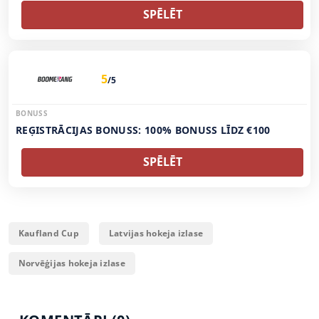
SPĒLĒT
5
/5
BONUSS
REĢISTRĀCIJAS BONUSS: 100% BONUSS LĪDZ €100
SPĒLĒT
Kaufland Cup
Latvijas hokeja izlase
Norvēģijas hokeja izlase