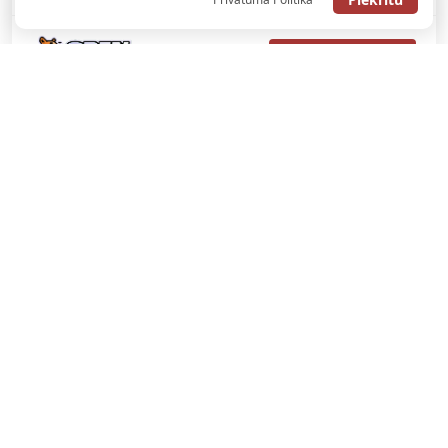
SAŅEMT BONUSU
REĢISTRĀCIJAS BONUSS: 100% BONUSS LĪDZ €500
SAŅEMT BONUSU
Bonuss 100% līdz €100
SAŅEMT BONUSU
SAŅEM LĪDZ 130€ LIKMĒS BEZ RISKA
LATVIJAS TOTALIZATORI