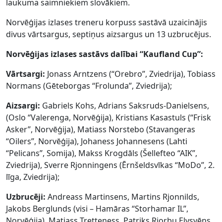
laukuma saimniekiem slovākiem.
Norvēģijas izlases treneru korpuss sastāvā uzaicinājis
divus vārtsargus, septiņus aizsargus un 13 uzbrucējus.
Norvēģijas izlases sastāvs dalībai “Kaufland Cup”:
Vārtsargi:
Jonass Arntzens (“Orebro”, Zviedrija), Tobiass
Normans (Gēteborgas “Frolunda”, Zviedrija);
Aizsargi:
Gabriels Kohs, Adrians Saksruds-Danielsens,
(Oslo “Valerenga, Norvēģija), Kristians Kasastuls (“Frisk
Asker”, Norvēģija), Matiass Norstebo (Stavangeras
“Oilers”, Norvēģija), Johaness Johannesens (Lahti
“Pelicans”, Somija), Makss Krogdāls (Šellefteo “AIK”,
Zviedrija), Sverre Rjonningens (Ērnšeldsvīkas “MoDo”, 2.
līga, Zviedrija);
Uzbrucēji:
Andreass Martinsens, Martins Rjonnilds,
Jakobs Berglunds (visi – Hamāras “Storhamar IL”,
Norvēģija), Matiass Tretteness, Patriks Rjorbu Elvsvēns