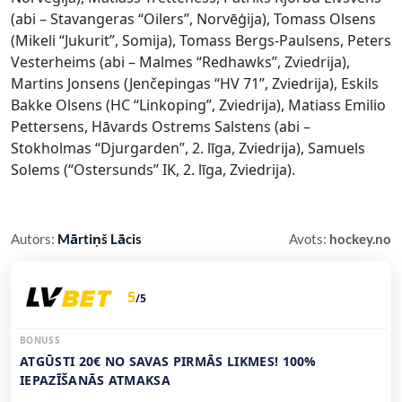
(abi – Stavangeras “Oilers”, Norvēģija), Tomass Olsens
(Mikeli “Jukurit”, Somija), Tomass Bergs-Paulsens, Peters
Vesterheims (abi – Malmes “Redhawks”, Zviedrija),
Martins Jonsens (Jenčepingas “HV 71”, Zviedrija), Eskils
Bakke Olsens (HC “Linkoping”, Zviedrija), Matiass Emilio
Pettersens, Hāvards Ostrems Salstens (abi –
Stokholmas “Djurgarden”, 2. līga, Zviedrija), Samuels
Solems (“Ostersunds” IK, 2. līga, Zviedrija).
Autors:
Mārtiņš Lācis
Avots:
hockey.no
5
/5
BONUSS
ATGŪSTI 20€ NO SAVAS PIRMĀS LIKMES! 100%
IEPAZĪŠANĀS ATMAKSA