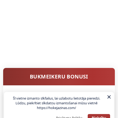
BUKMEIKERU BONUSI
SAŅEMT BONUSU
Šī vietne izmanto sīkfailus, lai uzlabotu lietotāja pieredzi.
Lūdzu, piekrītiet sīkdatņu izmantošanai mūsu vietnē
https://hokejazinas.com/
ATGŪSTI 20€ NO SAVAS PIRMĀS LIKMES! 100% IEPAZĪŠANĀS
ATMAKSA
Piekrītu
Privātuma Politika