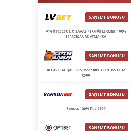
SAŅEMT BONUSU
ATGŪSTI 20€ NO SAVAS PIRMĀS LIKMES! 100%
IEPAZĪŠANĀS ATMAKSA
SAŅEMT BONUSU
REĢISTRĀCIJAS BONUSS: 100% BONUSS LĪDZ
€500
SAŅEMT BONUSU
Bonuss 100% līdz €100
SAŅEMT BONUSU