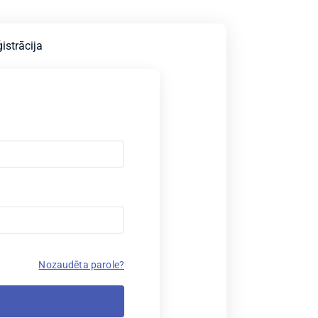
istrācija
Nozaudēta parole?