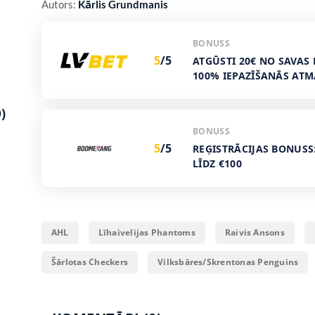
Autors:
Kārlis Grundmanis
BONUSS
5
/5
ATGŪSTI 20€ NO SAVAS 
100% IEPAZĪŠANĀS AT
)
BONUSS
5
/5
REĢISTRĀCIJAS BONUSS
LĪDZ €100
AHL
Līhaivelijas Phantoms
Raivis Ansons
Šārlotas Checkers
Vilksbāres/Skrentonas Penguins