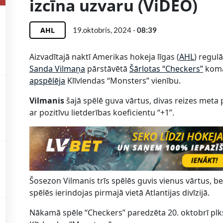
izcīna uzvaru (ViDEO)
AHL
19.oktobris, 2024 -
08:39
Aizvadītajā naktī Amerikas hokeja līgas (
AHL
) regul
Sanda Vilmaņa
pārstāvētā
Šārlotas “Checkers”
koman
apspēlēja
Klīvlendas “Monsters” vienību.
Vilmanis
šajā spēlē guva vārtus, divas reizes met
ar pozitīvu lietderības koeficientu “+1”.
Šosezon Vilmanis trīs spēlēs guvis vienus vārtus, b
spēlēs ierindojas pirmajā vietā Atlantijas divīzijā.
Nākamā spēle “Checkers” paredzēta 20. oktobrī plkst