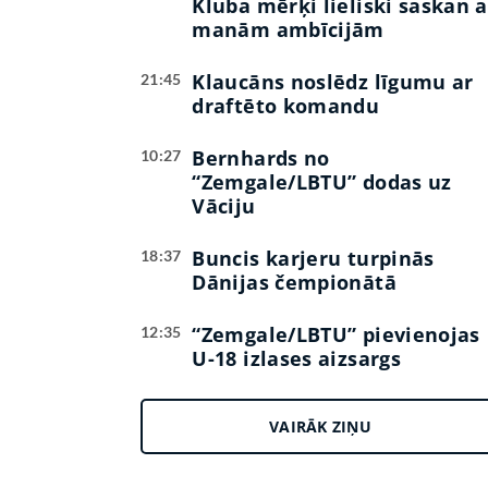
Kluba mērķi lieliski saskan a
manām ambīcijām
Klaucāns noslēdz līgumu ar
21:45
draftēto komandu
Bernhards no
10:27
“Zemgale/LBTU” dodas uz
Vāciju
Buncis karjeru turpinās
18:37
Dānijas čempionātā
“Zemgale/LBTU” pievienojas
12:35
U-18 izlases aizsargs
VAIRĀK ZIŅU