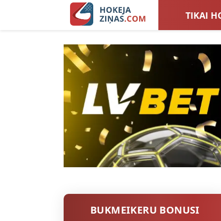
TIKAI H
LATVIJA
SIEVIEŠ
TOTALI
BUKMEIKERU BONUSI