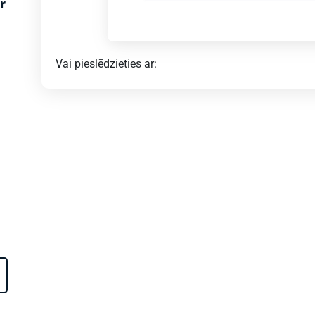
r
Vai pieslēdzieties ar: