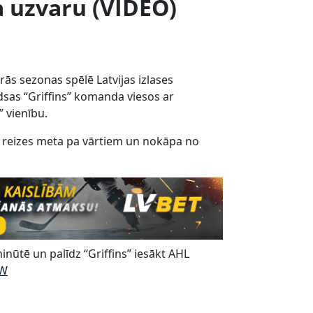
a uzvaru (VIDEO)
rās sezonas spēlē Latvijas izlases
sas “Griffins” komanda viesos ar
 vienību.
s reizes meta pa vārtiem un nokāpa no
inūtē un palīdz “Griffins” iesākt AHL
uW