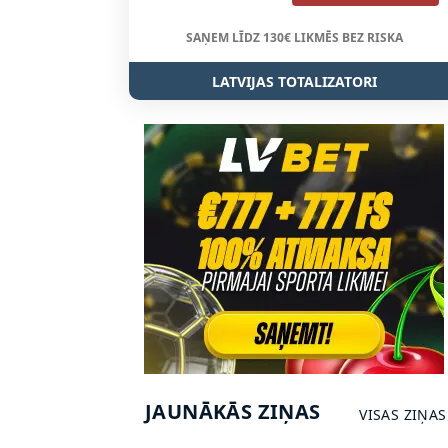
SAŅEM LĪDZ 130€ LIKMĒS BEZ RISKA
LATVIJAS TOTALIZATORI
JAUNĀKĀS ZIŅAS
VISAS ZIŅAS