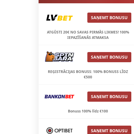
SAŅEMT BONUSU
ATGŪSTI 20€ NO SAVAS PIRMĀS LIKMES! 100%
IEPAZĪŠANĀS ATMAKSA
SAŅEMT BONUSU
REĢISTRĀCIJAS BONUSS: 100% BONUSS LĪDZ
€500
SAŅEMT BONUSU
Bonuss 100% līdz €100
SAŅEMT BONUSU