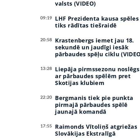
valsts (VIDEO)
LHF Prezidenta kausa spēles
09:19
tiks rādītas tiešraidē
Krastenbergs iemet jau 18.
20:58
sekundē un jaudīgi iesāk
pārbaudes spēļu ciklu (VIDEO
Liepāja pirmssezonu noslēgs
13:28
ar pārbaudes spēlēm pret
Skotijas klubiem
Bergmanis tiek pie punkta
22:20
pirmajā pārbaudes spēlē
jaunajā komandā
Raimonds Vītoliņš atgriežas
17:55
Slovākijas Ekstralīgā