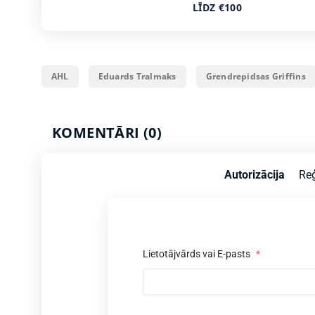
LĪDZ €100
AHL
Eduards Tralmaks
Grendrepidsas Griffins
KOMENTĀRI (0)
Autorizācija
Reģ
Lietotājvārds vai E-pasts
*