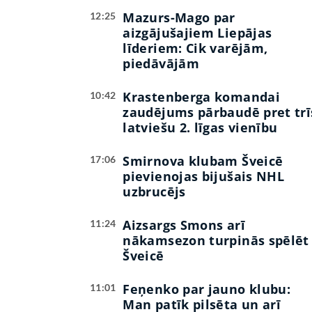
Mazurs-Mago par
12:25
aizgājušajiem Liepājas
līderiem: Cik varējām,
piedāvājām
Krastenberga komandai
10:42
zaudējums pārbaudē pret trī
latviešu 2. līgas vienību
Smirnova klubam Šveicē
17:06
pievienojas bijušais NHL
uzbrucējs
Aizsargs Smons arī
11:24
nākamsezon turpinās spēlēt
Šveicē
Feņenko par jauno klubu:
11:01
Man patīk pilsēta un arī