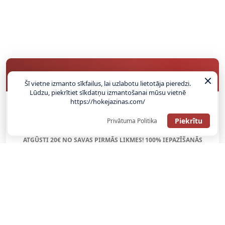
BUKMEIKERU BONUSI
Šī vietne izmanto sīkfailus, lai uzlabotu lietotāja pieredzi.
Lūdzu, piekrītiet sīkdatņu izmantošanai mūsu vietnē
https://hokejazinas.com/
SAŅEMT BONUSU
Piekrītu
Privātuma Politika
ATGŪSTI 20€ NO SAVAS PIRMĀS LIKMES! 100% IEPAZĪŠANĀS
ATMAKSA
SAŅEMT BONUSU
REĢISTRĀCIJAS BONUSS: 100% BONUSS LĪDZ €500