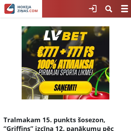
Tralmakam 15. punkts šosezon,
“Griffins” izcīna 12. panākumu pēc