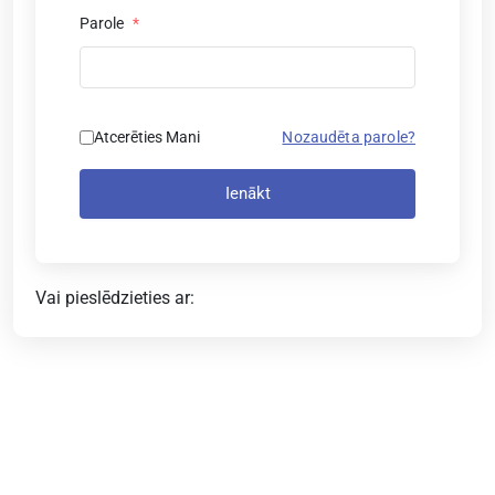
Parole
*
Atcerēties Mani
Nozaudēta parole?
Ienākt
Vai pieslēdzieties ar: