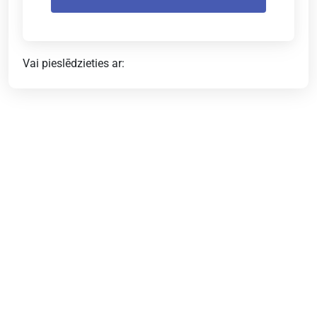
Vai pieslēdzieties ar: