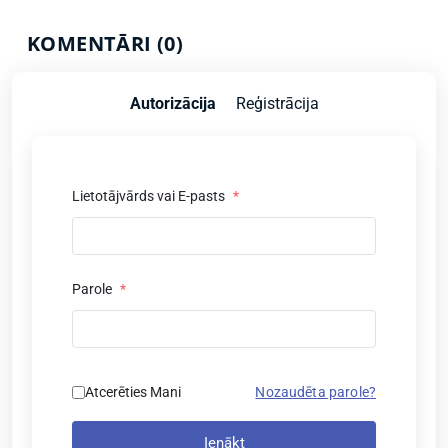
KOMENTĀRI (0)
Autorizācija
Reģistrācija
Lietotājvārds vai E-pasts
*
Parole
*
Atcerēties Mani
Nozaudēta parole?
Ienākt