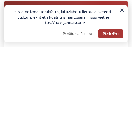
BUKMEIKERU BONUSI
Šī vietne izmanto sīkfailus, lai uzlabotu lietotāja pieredzi.
Lūdzu, piekrītiet sīkdatņu izmantošanai mūsu vietnē
https://hokejazinas.com/
Piekrītu
Privātuma Politika
SAŅEMT BONUSU
ATGŪSTI 20€ NO SAVAS PIRMĀS LIKMES! 100% IEPAZĪŠANĀS
ATMAKSA
SAŅEMT BONUSU
REĢISTRĀCIJAS BONUSS: 100% BONUSS LĪDZ €500
SAŅEMT BONUSU
Bonuss 100% līdz €100