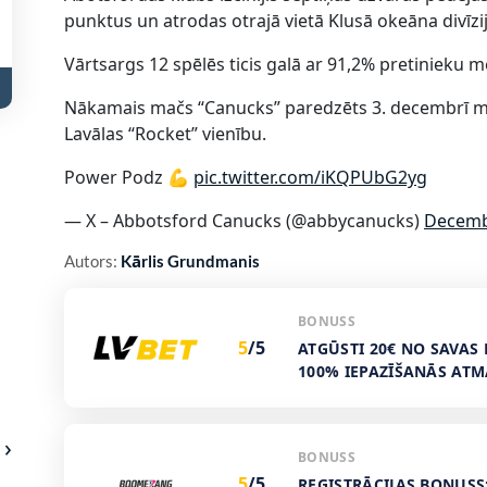
punktus un atrodas otrajā vietā Klusā okeāna divīzij
Vārtsargs 12 spēlēs ticis galā ar 91,2% pretinieku me
Nākamais mačs “Canucks” paredzēts 3. decembrī mājā
Lavālas “Rocket” vienību.
Power Podz 💪
pic.twitter.com/iKQPUbG2yg
— X – Abbotsford Canucks (@abbycanucks)
Decemb
Autors:
Kārlis Grundmanis
BONUSS
5
/5
ATGŪSTI 20€ NO SAVAS 
100% IEPAZĪŠANĀS AT
BONUSS
5
/5
REĢISTRĀCIJAS BONUSS