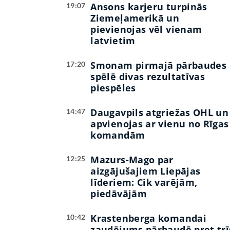
Ansons karjeru turpinās
19:07
Ziemeļamerikā un
pievienojas vēl vienam
latvietim
Smonam pirmajā pārbaudes
17:20
spēlē divas rezultatīvas
piespēles
Daugavpils atgriežas OHL un
14:47
apvienojas ar vienu no Rīgas
komandām
Mazurs-Mago par
12:25
aizgājušajiem Liepājas
līderiem: Cik varējām,
piedāvājām
Krastenberga komandai
10:42
zaudējums pārbaudē pret trī