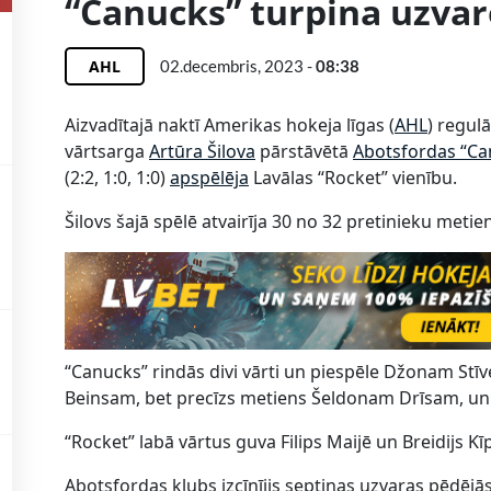
“Canucks” turpina uzvar
AHL
02.decembris, 2023 -
08:38
Aizvadītajā naktī Amerikas hokeja līgas (
AHL
) regul
vārtsarga
Artūra Šilova
pārstāvētā
Abotsfordas “Ca
(2:2, 1:0, 1:0)
apspēlēja
Lavālas “Rocket” vienību.
Šilovs šajā spēlē atvairīja 30 no 32 pretinieku metie
“Canucks” rindās divi vārti un piespēle Džonam Stī
Beinsam, bet precīzs metiens Šeldonam Drīsam, un
“Rocket” labā vārtus guva Filips Maijē un Breidijs Kī
Abotsfordas klubs izcīnījis septiņas uzvaras pēdējās