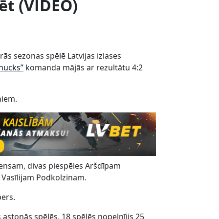
ēt (VIDEO)
ārās sezonas spēlē Latvijas izlases
nucks”
komanda mājās ar rezultātu 4:2
niem.
vensam, divas piespēles Aršdīpam
 Vasīlijam Podkolzinam.
pers.
 astoņās spēlēs, 18 spēlēs nopelnījis 25