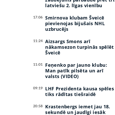
latviešu 2. līgas vienību
Smirnova klubam Šveicē
17:06
pievienojas bijušais NHL
uzbrucējs
Aizsargs Smons arī
11:24
nākamsezon turpinās spēlēt
Šveicē
Feņenko par jauno klubu:
11:01
Man patīk pilsēta un arī
valsts (VIDEO)
LHF Prezidenta kausa spēles
09:19
tiks rādītas tiešraidē
Krastenbergs iemet jau 18.
20:58
sekundē un jaudīgi iesāk