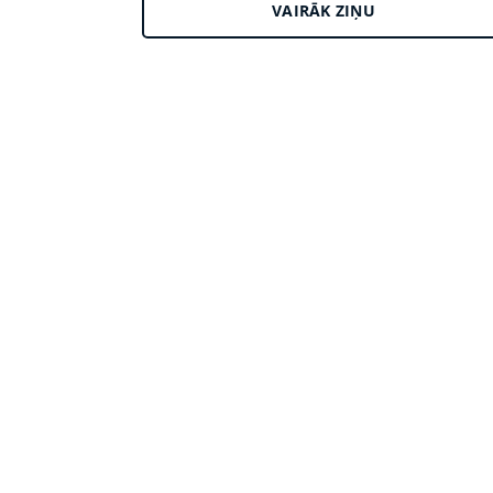
VAIRĀK ZIŅU