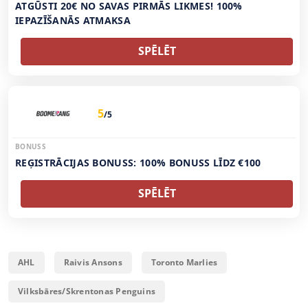
ATGŪSTI 20€ NO SAVAS PIRMĀS LIKMES! 100%
IEPAZĪŠANĀS ATMAKSA
SPĒLĒT
5
/5
BONUSS
REĢISTRĀCIJAS BONUSS: 100% BONUSS LĪDZ €100
SPĒLĒT
AHL
Raivis Ansons
Toronto Marlies
Vilksbāres/Skrentonas Penguins