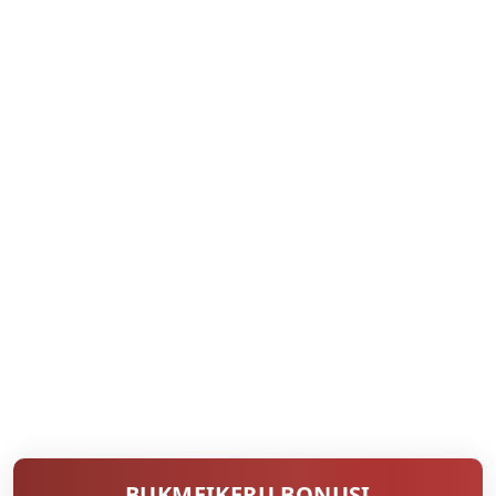
BUKMEIKERU BONUSI