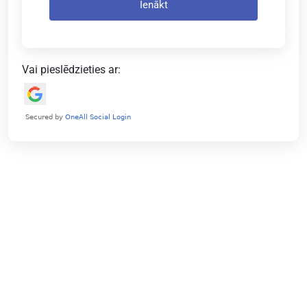
Ienākt
Vai pieslēdzieties ar: