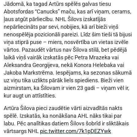
Jādomā, ka tagad Artūrs spēlēs galvas tiesu
Abotsfordas “Canucks” maču, kas arī viņam, cerams,
ļaus atgūt pārliecību. NHL Šilovs izskatījās
nepārliecināts par sevi, nobijies, kā arī bieži viņš
nenospēlēja pozicionāli pareizi. Līdz šim tieši tā bijusi
viņa stiprā puse – miers, nosvērtība un vietas izvēle
vārtos. Pazaudēt vārtus nav Šilova stilā, bet pēdējā
laikā viņš vairāk izskatās pēc Petra Mrazeka vai
Aleksandra Georgijeva, nekā Konora Helebaka vai
Jakoba Markstrēma. Iespējams, ka sezonas sākumā
uz viņu tika uzlikts pārāk liels spiediens. Bieži vien
aizmirstam, ka Šilovam ir vien 23 gadi – viņam vēl ir,
kur augt un attīstīties.
Artūra Šilova pieci zaudētie vārti aizvadītās nakts
spēlē. Izskatās, ka nonākšana AHL nāks tikai par
labu. Pēc analītikas datiem Šilovs šobrīd ir sliktākais
vārtsargs NHL
pic.twitter.com/7k1pDEZYwk