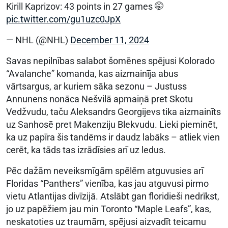
Kirill Kaprizov: 43 points in 27 games 🤭
pic.twitter.com/gu1uzc0JpX
— NHL (@NHL)
December 11, 2024
Savas nepilnības salabot šomēnes spējusi Kolorado
“Avalanche” komanda, kas aizmainīja abus
vārtsargus, ar kuriem sāka sezonu – Justuss
Annunens nonāca Nešvilā apmaiņā pret Skotu
Vedžvudu, taču Aleksandrs Georgijevs tika aizmainīts
uz Sanhosē pret Makenziju Blekvudu. Lieki pieminēt,
ka uz papīra šis tandēms ir daudz labāks – atliek vien
cerēt, ka tāds tas izrādīsies arī uz ledus.
Pēc dažām neveiksmīgām spēlēm atguvusies arī
Floridas “Panthers” vienība, kas jau atguvusi pirmo
vietu Atlantijas divīzijā. Atslābt gan floridieši nedrīkst,
jo uz papēžiem jau min Toronto “Maple Leafs”, kas,
neskatoties uz traumām, spējusi aizvadīt teicamu