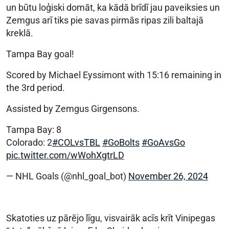
un būtu loģiski domāt, ka kādā brīdī jau paveiksies un
Zemgus arī tiks pie savas pirmās ripas zili baltajā
kreklā.
Tampa Bay goal!
Scored by Michael Eyssimont with 15:16 remaining in
the 3rd period.
Assisted by Zemgus Girgensons.
Tampa Bay: 8
Colorado: 2
#COLvsTBL
#GoBolts
#GoAvsGo
pic.twitter.com/wWohXgtrLD
— NHL Goals (@nhl_goal_bot)
November 26, 2024
Skatoties uz pārējo līgu, visvairāk acīs krīt Vinipegas