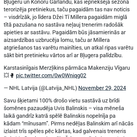
Bļugeru un Konoru Gārlandu, kas iepriekšējā sezonā
terorizēja pretiniekus, taču pagaidām tas nav noticis
– visdrīzāk, jo līdera Džei Tī Millera pagaidām miglā
tītā pazušana no sastāva neļauj trenerim radošāk
apieties ar sastāvu. Pagaidām būs jāsamierinās ar
aizsardzības uzbrucēja lomu, taču ar Millera
atgriešanos tas varētu mainīties, un atkal ripas varētu
sākt birt pretinieku vārtos arī ar Bļugera palīdzību.
Karstasinīgais Merzļikins pārmāca Makenziju Vīgaru
💥🥊
pic.twitter.com/0w0Wniqg02
— NHL Latvija (@Latvija_NHL)
November 29, 2024
Savu šķietami 100% drošo vietu sastāvā uz brīdi
šomēnes pazaudēja Uvis Balinskis – visa mēneša
laikā gandrīz katrā spēlē Balinskis nopelnīja pa
kādam “mīnusam”. Pirms nedēļas Balinskim arī nācās
izlaist trīs spēles pēc kārtas, kad galvenais treneris