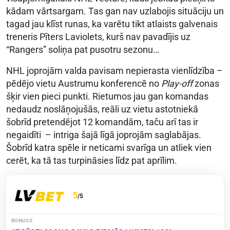
kādam vārtsargam. Tas gan nav uzlabojis situāciju un
tagad jau klīst runas, ka varētu tikt atlaists galvenais
treneris Pīters Laviolets, kurš nav pavadījis uz
“Rangers” soliņa pat pusotru sezonu…
NHL joprojām valda pavisam nepierasta vienlīdzība –
pēdējo vietu Austrumu konferencē no
Play-off
zonas
šķir vien pieci punkti. Rietumos jau gan komandas
nedaudz noslāņojušās, reāli uz vietu astotniekā
šobrīd pretendējot 12 komandām, taču arī tas ir
negaidīti – intriga šajā līgā joprojām saglabājas.
Šobrīd katra spēle ir neticami svarīga un atliek vien
cerēt, ka tā tas turpināsies līdz pat aprīlim.
5
/5
BONUSS