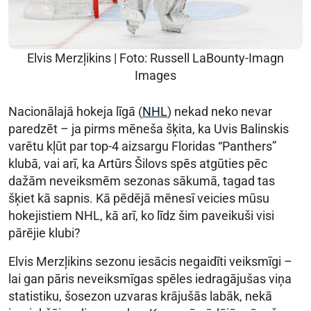
Elvis Merzļikins | Foto: Russell LaBounty-Imagn
Images
Nacionālajā hokeja līgā (
NHL
) nekad neko nevar
paredzēt – ja pirms mēneša šķita, ka Uvis Balinskis
varētu kļūt par top-4 aizsargu Floridas “Panthers”
klubā, vai arī, ka Artūrs Šilovs spēs atgūties pēc
dažām neveiksmēm sezonas sākumā, tagad tas
šķiet kā sapnis. Kā pēdējā mēnesī veicies mūsu
hokejistiem NHL, kā arī, ko līdz šim paveikuši visi
pārējie klubi?
Elvis Merzļikins sezonu iesācis negaidīti veiksmīgi –
lai gan pāris neveiksmīgas spēles iedragājušas viņa
statistiku, šosezon uzvaras krājušās labāk, nekā