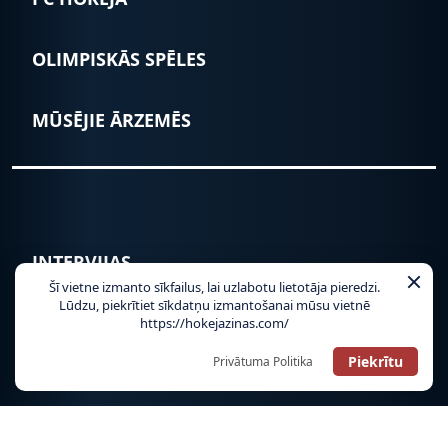
OLIMPISKĀS SPĒLES
MŪSĒJIE ĀRZEMĒS
INTERVIJAS
Šī vietne izmanto sīkfailus, lai uzlabotu lietotāja pieredzi.
Lūdzu, piekrītiet sīkdatņu izmantošanai mūsu vietnē
PAR MUMS
https://hokejazinas.com/
Piekrītu
Privātuma Politika
SADARBĪBA
LAPAS KARTE