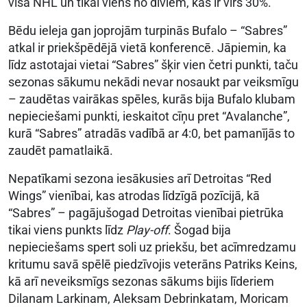
visā NHL un tikai viens no diviem, kas ir virs 30%.
Bēdu ieleja gan joprojām turpinās Bufalo – “Sabres”
atkal ir priekšpēdējā vietā konferencē. Jāpiemin, ka
līdz astotajai vietai “Sabres” šķir vien četri punkti, taču
sezonas sākumu nekādi nevar nosaukt par veiksmīgu
– zaudētas vairākas spēles, kurās bija Bufalo klubam
nepieciešami punkti, ieskaitot cīņu pret “Avalanche”,
kurā “Sabres” atradās vadībā ar 4:0, bet pamanījās to
zaudēt pamatlaikā.
Nepatīkami sezona iesākusies arī Detroitas “Red
Wings” vienībai, kas atrodas līdzīgā pozīcijā, kā
“Sabres” – pagājušogad Detroitas vienībai pietrūka
tikai viens punkts līdz
Play-off
. Šogad bija
nepieciešams spert soli uz priekšu, bet acīmredzamu
kritumu savā spēlē piedzīvojis veterāns Patriks Keins,
kā arī neveiksmīgs sezonas sākums bijis līderiem
Dilanam Larkinam, Aleksam Debrinkatam, Moricam