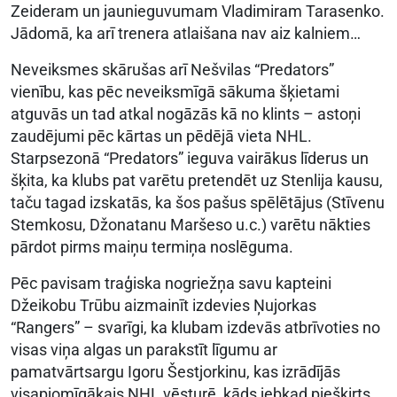
Zeideram un jaunieguvumam Vladimiram Tarasenko.
Jādomā, ka arī trenera atlaišana nav aiz kalniem…
Neveiksmes skārušas arī Nešvilas “Predators”
vienību, kas pēc neveiksmīgā sākuma šķietami
atguvās un tad atkal nogāzās kā no klints – astoņi
zaudējumi pēc kārtas un pēdējā vieta NHL.
Starpsezonā “Predators” ieguva vairākus līderus un
šķita, ka klubs pat varētu pretendēt uz Stenlija kausu,
taču tagad izskatās, ka šos pašus spēlētājus (Stīvenu
Stemkosu, Džonatanu Maršeso u.c.) varētu nākties
pārdot pirms maiņu termiņa noslēguma.
Pēc pavisam traģiska nogriežņa savu kapteini
Džeikobu Trūbu aizmainīt izdevies Ņujorkas
“Rangers” – svarīgi, ka klubam izdevās atbrīvoties no
visas viņa algas un parakstīt līgumu ar
pamatvārtsargu Igoru Šestjorkinu, kas izrādījās
visapjomīgākais NHL vēsturē, kāds jebkad piešķirts