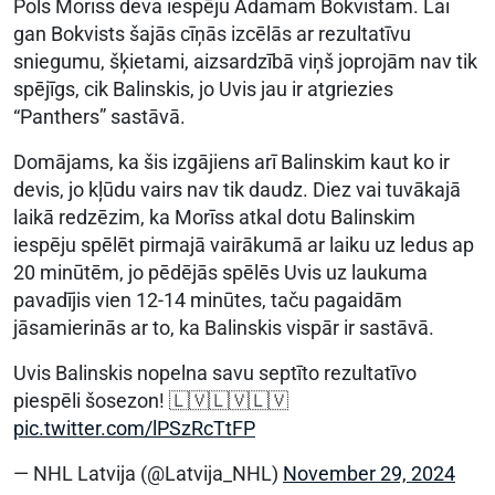
Pols Morīss deva iespēju Ādamam Bokvistam. Lai
gan Bokvists šajās cīņās izcēlās ar rezultatīvu
sniegumu, šķietami, aizsardzībā viņš joprojām nav tik
spējīgs, cik Balinskis, jo Uvis jau ir atgriezies
“Panthers” sastāvā.
Domājams, ka šis izgājiens arī Balinskim kaut ko ir
devis, jo kļūdu vairs nav tik daudz. Diez vai tuvākajā
laikā redzēzim, ka Morīss atkal dotu Balinskim
iespēju spēlēt pirmajā vairākumā ar laiku uz ledus ap
20 minūtēm, jo pēdējās spēlēs Uvis uz laukuma
pavadījis vien 12-14 minūtes, taču pagaidām
jāsamierinās ar to, ka Balinskis vispār ir sastāvā.
Uvis Balinskis nopelna savu septīto rezultatīvo
piespēli šosezon! 🇱🇻🇱🇻🇱🇻
pic.twitter.com/lPSzRcTtFP
— NHL Latvija (@Latvija_NHL)
November 29, 2024