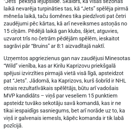
“Jets” pēkšņā lejupslīde. Skaidrs, ka visas sezonas
laikā nevarēja turpināties tas, kā “Jets” spēlēja pirmā
mēneša laikā, taču šomēnes tika piedzīvoti pat četri
zaudējumi pēc kārtas, kā arī neveiksmes astoņās no
15 cīņām. Pēdējā laikā gan klubs, šķiet, atguvies,
uzvarot trīs no četrām pēdējām spēlēm, ieskaitot
sagrāvi pār “Bruins” ar 8:1 aizvadītajā naktī.
Uzņemtos apgriezienus gan nav zaudējusi Minesotas
“Wild” vienība, kas ar Kirilu Kaprizovu priekšgalā
spējusi izvirzīties pirmajā vietā visā līgā, apsteidzot
pat “Jets”. Jādomā, ka Kaprizovs, kurš šobrīd ir NHL
otrais rezultatīvākais spēlētājs, būtu arī vadošais
MVP kandidāts – viņš par veseliem 15 punktiem
apsteidz tuvāko sekotāju savā komandā, kas ir ne
tikai iespaidīgs sasniegums, bet arī norāde uz to, ka
viņš ir galvenais iemesls, kāpēc komanda ir tik labā
pozīcijā.