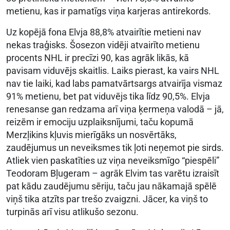
metienu, kas ir pamatīgs viņa karjeras antirekords.
Uz kopējā fona Elvja 88,8% atvairītie metieni nav
nekas traģisks. Šosezon vidēji atvairīto metienu
procents NHL ir precīzi 90, kas agrāk likās, kā
pavisam viduvējs skaitlis. Laiks pierast, ka vairs NHL
nav tie laiki, kad labs pamatvārtsargs atvairīja vismaz
91% metienu, bet pat viduvējs tika līdz 90,5%. Elvja
renesanse gan redzama arī viņa ķermeņa valodā – jā,
reizēm ir emociju uzplaiksnījumi, taču kopumā
Merzļikins kļuvis mierīgāks un nosvērtāks,
zaudējumus un neveiksmes tik ļoti neņemot pie sirds.
Atliek vien paskatīties uz viņa neveiksmīgo “piespēli”
Teodoram Bļugeram – agrāk Elvim tas varētu izraisīt
pat kādu zaudējumu sēriju, taču jau nākamajā spēlē
viņš tika atzīts par trešo zvaigzni. Jācer, ka viņš to
turpinās arī visu atlikušo sezonu.