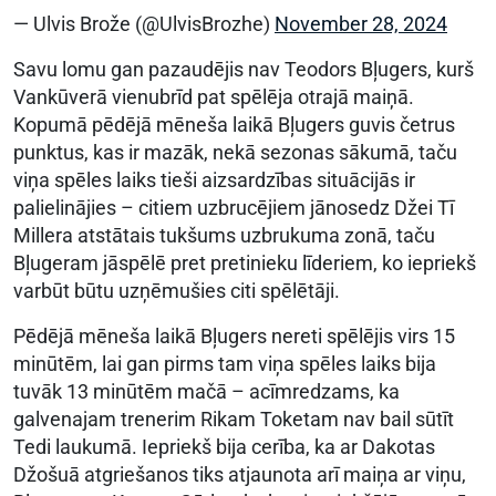
— Ulvis Brože (@UlvisBrozhe)
November 28, 2024
Savu lomu gan pazaudējis nav Teodors Bļugers, kurš
Vankūverā vienubrīd pat spēlēja otrajā maiņā.
Kopumā pēdējā mēneša laikā Bļugers guvis četrus
punktus, kas ir mazāk, nekā sezonas sākumā, taču
viņa spēles laiks tieši aizsardzības situācijās ir
palielinājies – citiem uzbrucējiem jānosedz Džei Tī
Millera atstātais tukšums uzbrukuma zonā, taču
Bļugeram jāspēlē pret pretinieku līderiem, ko iepriekš
varbūt būtu uzņēmušies citi spēlētāji.
Pēdējā mēneša laikā Bļugers nereti spēlējis virs 15
minūtēm, lai gan pirms tam viņa spēles laiks bija
tuvāk 13 minūtēm mačā – acīmredzams, ka
galvenajam trenerim Rikam Toketam nav bail sūtīt
Tedi laukumā. Iepriekš bija cerība, ka ar Dakotas
Džošuā atgriešanos tiks atjaunota arī maiņa ar viņu,