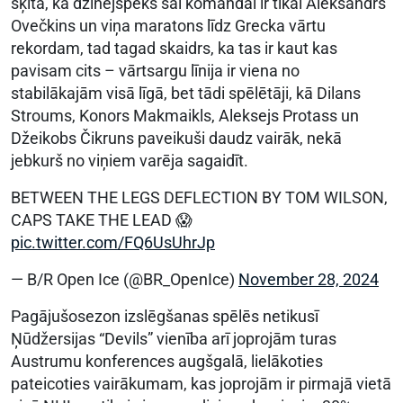
šķita, ka dzinējspēks šai komandai ir tikai Aleksandrs
Ovečkins un viņa maratons līdz Grecka vārtu
rekordam, tad tagad skaidrs, ka tas ir kaut kas
pavisam cits – vārtsargu līnija ir viena no
stabilākajām visā līgā, bet tādi spēlētāji, kā Dilans
Stroums, Konors Makmaikls, Aleksejs Protass un
Džeikobs Čikruns paveikuši daudz vairāk, nekā
jebkurš no viņiem varēja sagaidīt.
BETWEEN THE LEGS DEFLECTION BY TOM WILSON,
CAPS TAKE THE LEAD 😱
pic.twitter.com/FQ6UsUhrJp
— B/R Open Ice (@BR_OpenIce)
November 28, 2024
Pagājušosezon izslēgšanas spēlēs netikusī
Ņūdžersijas “Devils” vienība arī joprojām turas
Austrumu konferences augšgalā, lielākoties
pateicoties vairākumam, kas joprojām ir pirmajā vietā