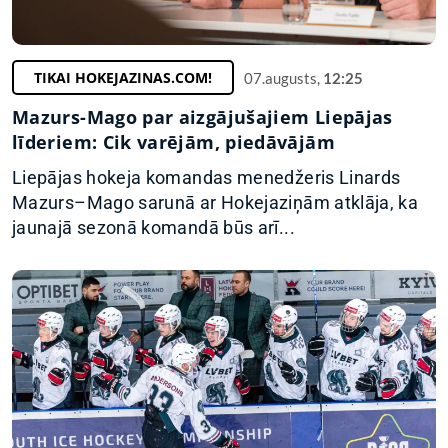
TIKAI HOKEJAZINAS.COM!
07.augusts,
12:25
Mazurs-Mago par aizgājušajiem Liepājas
līderiem: Cik varējām, piedāvājām
Liepājas hokeja komandas menedžeris Linards
Mazurs–Mago sarunā ar Hokejaziņām atklāja, ka
jaunajā sezonā komandā būs arī...