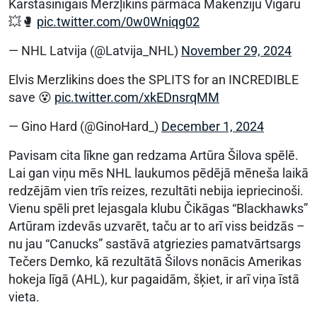
Karstasinīgais Merzļikins pārmāca Makenziju Vīgaru
💥🥊
pic.twitter.com/0w0Wniqg02
— NHL Latvija (@Latvija_NHL)
November 29, 2024
Elvis Merzlikins does the SPLITS for an INCREDIBLE
save 😵
pic.twitter.com/xkEDnsrqMM
— Gino Hard (@GinoHard_)
December 1, 2024
Pavisam cita līkne gan redzama Artūra Šilova spēlē.
Lai gan viņu mēs NHL laukumos pēdējā mēneša laikā
redzējām vien trīs reizes, rezultāti nebija iepriecinoši.
Vienu spēli pret lejasgala klubu Čikāgas “Blackhawks”
Artūram izdevās uzvarēt, taču ar to arī viss beidzās –
nu jau “Canucks” sastāvā atgriezies pamatvārtsargs
Tečers Demko, kā rezultātā Šilovs nonācis Amerikas
hokeja līgā (AHL), kur pagaidām, šķiet, ir arī viņa īstā
vieta.