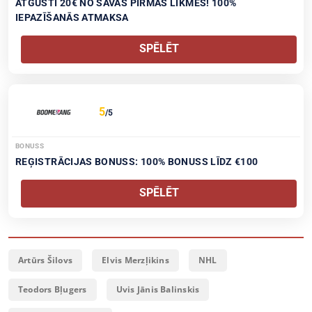
ATGŪSTI 20€ NO SAVAS PIRMĀS LIKMES! 100%
IEPAZĪŠANĀS ATMAKSA
SPĒLĒT
5
/5
BONUSS
REĢISTRĀCIJAS BONUSS: 100% BONUSS LĪDZ €100
SPĒLĒT
Artūrs Šilovs
Elvis Merzļikins
NHL
Teodors Bļugers
Uvis Jānis Balinskis