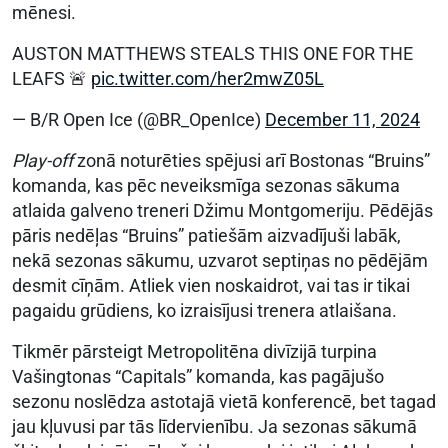
mēnesi.
AUSTON MATTHEWS STEALS THIS ONE FOR THE
LEAFS 🚨
pic.twitter.com/her2mwZ05L
— B/R Open Ice (@BR_OpenIce)
December 11, 2024
Play-off
zonā noturēties spējusi arī Bostonas “Bruins”
komanda, kas pēc neveiksmīga sezonas sākuma
atlaida galveno treneri Džimu Montgomeriju. Pēdējās
pāris nedēļas “Bruins” patiešām aizvadījuši labāk,
nekā sezonas sākumu, uzvarot septiņas no pēdējām
desmit cīņām. Atliek vien noskaidrot, vai tas ir tikai
pagaidu grūdiens, ko izraisījusi trenera atlaišana.
Tikmēr pārsteigt Metropolitēna divīzijā turpina
Vašingtonas “Capitals” komanda, kas pagājušo
sezonu noslēdza astotajā vietā konferencē, bet tagad
jau kļuvusi par tās līdervienību. Ja sezonas sākumā