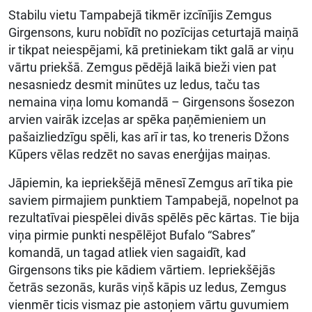
Stabilu vietu Tampabejā tikmēr izcīnījis Zemgus
Girgensons, kuru nobīdīt no pozīcijas ceturtajā maiņā
ir tikpat neiespējami, kā pretiniekam tikt galā ar viņu
vārtu priekšā. Zemgus pēdējā laikā bieži vien pat
nesasniedz desmit minūtes uz ledus, taču tas
nemaina viņa lomu komandā – Girgensons šosezon
arvien vairāk izceļas ar spēka paņēmieniem un
pašaizliedzīgu spēli, kas arī ir tas, ko treneris Džons
Kūpers vēlas redzēt no savas enerģijas maiņas.
Jāpiemin, ka iepriekšējā mēnesī Zemgus arī tika pie
saviem pirmajiem punktiem Tampabejā, nopelnot pa
rezultatīvai piespēlei divās spēlēs pēc kārtas. Tie bija
viņa pirmie punkti nespēlējot Bufalo “Sabres”
komandā, un tagad atliek vien sagaidīt, kad
Girgensons tiks pie kādiem vārtiem. Iepriekšējās
četrās sezonās, kurās viņš kāpis uz ledus, Zemgus
vienmēr ticis vismaz pie astoņiem vārtu guvumiem