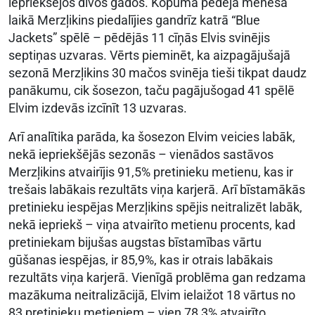
iepriekšējos divos gados. Kopumā pēdējā mēneša
laikā Merzļikins piedalījies gandrīz katrā “Blue
Jackets” spēlē – pēdējās 11 cīņās Elvis svinējis
septiņas uzvaras. Vērts pieminēt, ka aizpagājušajā
sezonā Merzļikins 30 mačos svinēja tieši tikpat daudz
panākumu, cik šosezon, taču pagājušogad 41 spēlē
Elvim izdevās izcīnīt 13 uzvaras.
Arī analītika parāda, ka šosezon Elvim veicies labāk,
nekā iepriekšējās sezonās – vienādos sastāvos
Merzļikins atvairījis 91,5% pretinieku metienu, kas ir
trešais labākais rezultāts viņa karjerā
. Arī bīstamākās
pretinieku iespējas Merzļikins spējis neitralizēt labāk,
nekā iepriekš – viņa atvairīto metienu procents, kad
pretiniekam bijušas augstas bīstamības vārtu
gūšanas iespējas, ir 85,9%, kas ir otrais labākais
rezultāts viņa karjerā. Vienīgā problēma gan redzama
mazākuma neitralizācijā, Elvim ielaižot 18 vārtus no
83 pretinieku metieniem – vien 78,3% atvairīto