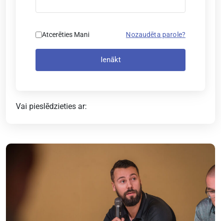
Atcerēties Mani
Nozaudēta parole?
Ienākt
Vai pieslēdzieties ar: