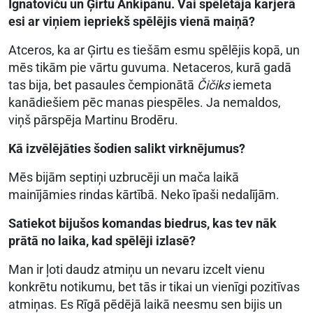
Ignatoviču un Ģirtu Ankipānu. Vai spēlētāja karjerā
esi ar viņiem iepriekš spēlējis vienā maiņā?
Atceros, ka ar Ģirtu es tiešām esmu spēlējis kopā, un
mēs tikām pie vārtu guvuma. Netaceros, kurā gadā
tas bija, bet pasaules čempionātā
Čičiks
iemeta
kanādiešiem pēc manas piespēles. Ja nemaldos,
viņš pārspēja Martinu Brodēru.
Kā izvēlējāties šodien salikt virknējumus?
Mēs bijām septiņi uzbrucēji un mača laikā
mainījāmies rindas kārtībā. Neko īpaši nedalījām.
Satiekot bijušos komandas biedrus, kas tev nāk
prātā no laika, kad spēlēji izlasē?
Man ir ļoti daudz atmiņu un nevaru izcelt vienu
konkrētu notikumu, bet tās ir tikai un vienīgi pozitīvas
atmiņas. Es Rīgā pēdējā laikā neesmu sen bijis un