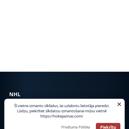
NHL
Šī vietne izmanto sīkfailus, lai uzlabotu lietotāja pieredzi.
TIKAI HOKEJAZINAS.COM!
Lūdzu, piekrītiet sīkdatņu izmantošanai mūsu vietnē
https://hokejazinas.com/
Piekrītu
Privātuma Politika