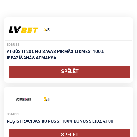
5
/5
BONUSS
ATGŪSTI 20€ NO SAVAS PIRMĀS LIKMES! 100%
IEPAZĪŠANĀS ATMAKSA
SPĒLĒT
5
/5
BONUSS
REĢISTRĀCIJAS BONUSS: 100% BONUSS LĪDZ €100
SPĒLĒT