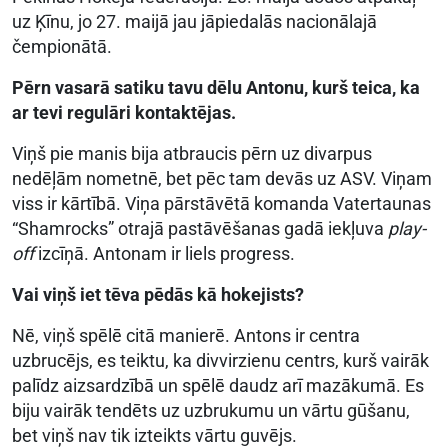
uz Ķīnu, jo 27. maijā jau jāpiedalās nacionālajā
čempionātā.
Pērn vasarā satiku tavu dēlu Antonu, kurš teica, ka
ar tevi regulāri kontaktējas.
Viņš pie manis bija atbraucis pērn uz divarpus
nedēļām nometnē, bet pēc tam devās uz ASV. Viņam
viss ir kārtībā. Viņa pārstāvētā komanda Vatertaunas
“Shamrocks” otrajā pastāvēšanas gadā iekļuva
play-
off
izcīņā. Antonam ir liels progress.
Vai viņš iet tēva pēdās kā hokejists?
Nē, viņš spēlē citā manierē. Antons ir centra
uzbrucējs, es teiktu, ka divvirzienu centrs, kurš vairāk
palīdz aizsardzībā un spēlē daudz arī mazākumā. Es
biju vairāk tendēts uz uzbrukumu un vārtu gūšanu,
bet viņš nav tik izteikts vārtu guvējs.