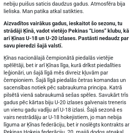
nebiju puišus saticis daudzus gadus. Atmosfēra bija
lieliska. Man patika atkal satikties.
Aizvadītos vairākus gadus, ieskaitot šo sezonu, tu
strādāji Ķīnā, vadot vietējo Pekinas “Lions” klubu, kā
arī Ķīnas U-18 un U-20 izlases. Pastāsti nedaudz par
savu pieredzi šajā valstī.
Ķīnas nacionālajā čempionātā piedalās vietējie
spēlētāji, bet ir arī Ķīnas līga, kurā drīkst piedalīties
leģionāri, un šajā līgā mēs divreiz kļuvām par
čempioniem. Šajā līgā piedalās četras komandas un
sacensības notiek pēc sabraukuma principa. Katrā
pilsētā vienā sabraukumā sešas spēles. Savukārt trīs
gadus pēc kārtas biju U-20 izlases galvenais treneris
un vienu gadu vadīju arī U-18 izlasi. Šajā sezonā es
vairs nestrādāju ar U-18 hokejistiem, jo man nebija
līguma ar Ķīnas federāciju, bet ir noslēgts kontrakts ar
Pekinas Hokeja federāciju. 20. maijā dodos atpakaļ