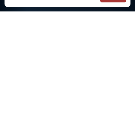
OHL
LATVIJAS IZLASE
PČ HOKEJĀ
OLIMPISKĀS SPĒLES
MŪSĒJIE ĀRZEMĒS