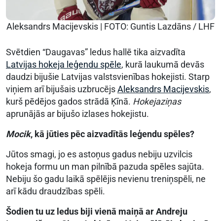
Aleksandrs Macijevskis | FOTO: Guntis Lazdāns / LHF
Svētdien “Daugavas” ledus hallē tika aizvadīta
Latvijas hokeja leģendu spēle
, kurā laukumā devās
daudzi bijušie Latvijas valstsvienības hokejisti. Starp
viņiem arī bijušais uzbrucējs
Aleksandrs Macijevskis
,
kurš pēdējos gados strādā Ķīnā.
Hokejaziņas
aprunājās ar bijušo izlases hokejistu.
Mocik
, kā jūties pēc aizvadītās leģendu spēles?
Jūtos smagi, jo es astoņus gadus nebiju uzvilcis
hokeja formu un man pilnībā pazuda spēles sajūta.
Nebiju šo gadu laikā spēlējis nevienu treniņspēli, ne
arī kādu draudzības spēli.
Šodien tu uz ledus biji vienā maiņā ar Andreju