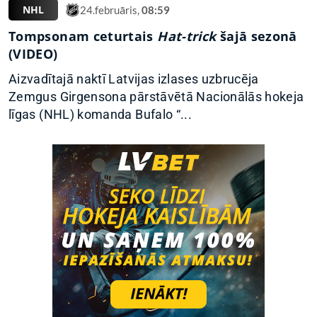
NHL
24.februāris,
08:59
Tompsonam ceturtais
Hat-trick
šajā sezonā
(VIDEO)
Aizvadītajā naktī Latvijas izlases uzbrucēja
Zemgus Girgensona pārstāvētā Nacionālās hokeja
līgas (NHL) komanda Bufalo “...