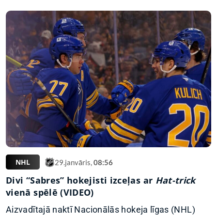
NHL
29.janvāris,
08:56
Divi “Sabres” hokejisti izceļas ar
Hat-trick
vienā spēlē (VIDEO)
Aizvadītajā naktī Nacionālās hokeja līgas (NHL)