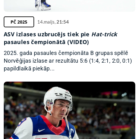
PČ 2025
14.maijs,
21:54
ASV izlases uzbrucējs tiek pie
Hat-trick
pasaules čempionātā (VIDEO)
2025. gada pasaules čempionāta B grupas spēlē
Norvēģijas izlase ar rezultātu 5:6 (1:4, 2:1, 2:0, 0:1)
papildlaikā piekāp...