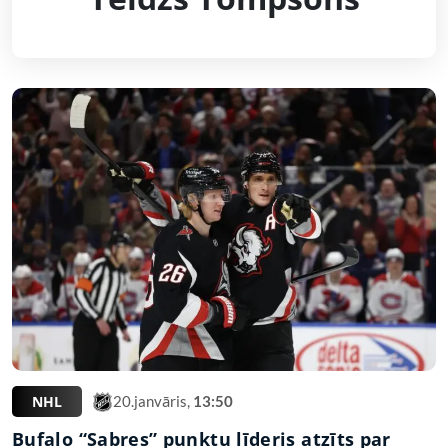
NHL
20.janvāris,
13:50
Bufalo “Sabres” punktu līderis atzīts par