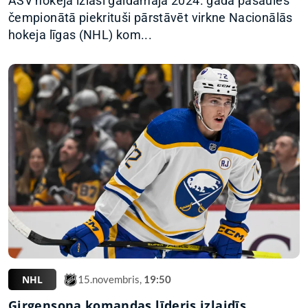
ASV hokeja izlasi gaidāmajā 2024. gada pasaules
čempionātā piekrituši pārstāvēt virkne Nacionālās
hokeja līgas (NHL) kom...
NHL
15.novembris,
19:50
Girgensona komandas līderis izlaidīs