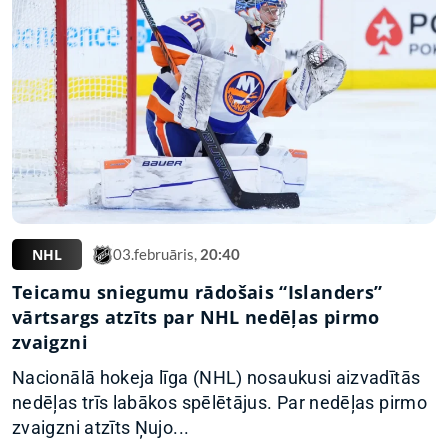
NHL
03.februāris,
20:40
Teicamu sniegumu rādošais “Islanders”
vārtsargs atzīts par NHL nedēļas pirmo
zvaigzni
Nacionālā hokeja līga (NHL) nosaukusi aizvadītās
nedēļas trīs labākos spēlētājus. Par nedēļas pirmo
zvaigzni atzīts Ņujo...