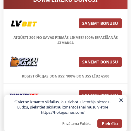
SAŅEMT BONUSU
ATGŪSTI 20€ NO SAVAS PIRMĀS LIKMES! 100% IEPAZĪŠANĀS
ATMAKSA
SAŅEMT BONUSU
REĢISTRĀCIJAS BONUSS: 100% BONUSS LĪDZ €500
SAŅEMT BONUSU
Šī vietne izmanto sīkfailus, lai uzlabotu lietotāja pieredzi.
Lūdzu, piekrītiet sīkdatņu izmantošanai mūsu vietnē
Bonuss 100% līdz €100
https://hokejazinas.com/
Piekrītu
Privātuma Politika
SAŅEMT BONUSU