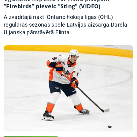
“Firebirds” pieveic “Sting” (VIDEO)
Aizvadītajā naktī Ontario hokeja līgas (OHL)
regulārās sezonas spēlē Latvijas aizsarga Darela
Uļjanska pārstāvētā Flinta...