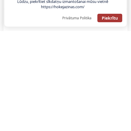
Lūdzu, piekrītiet sīkdatņu izmantošanai mūsu vietnē
Bonuss 100% līdz €100
https://hokejazinas.com/
Piekrītu
Privātuma Politika
SAŅEMT BONUSU
SAŅEM LĪDZ 130€ LIKMĒS BEZ RISKA
LATVIJAS TOTALIZATORI