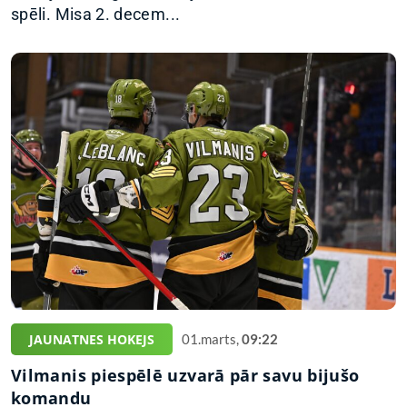
spēli. Misa 2. decem...
JAUNATNES HOKEJS
01.marts,
09:22
Vilmanis piespēlē uzvarā pār savu bijušo
komandu