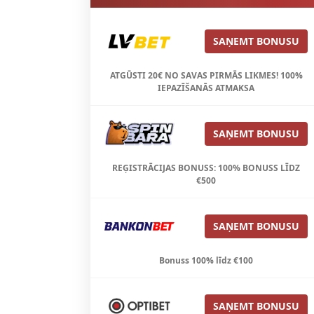
SAŅEMT BONUSU
ATGŪSTI 20€ NO SAVAS PIRMĀS LIKMES! 100%
IEPAZĪŠANĀS ATMAKSA
SAŅEMT BONUSU
REĢISTRĀCIJAS BONUSS: 100% BONUSS LĪDZ
€500
SAŅEMT BONUSU
Bonuss 100% līdz €100
SAŅEMT BONUSU