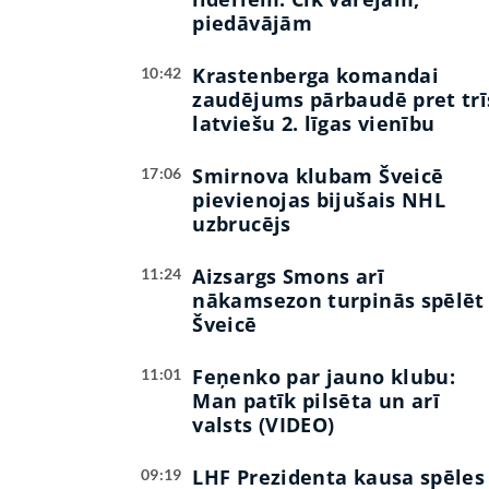
piedāvājām
Krastenberga komandai
10:42
zaudējums pārbaudē pret trī
latviešu 2. līgas vienību
Smirnova klubam Šveicē
17:06
pievienojas bijušais NHL
uzbrucējs
Aizsargs Smons arī
11:24
nākamsezon turpinās spēlēt
Šveicē
Feņenko par jauno klubu:
11:01
Man patīk pilsēta un arī
valsts (VIDEO)
LHF Prezidenta kausa spēles
09:19