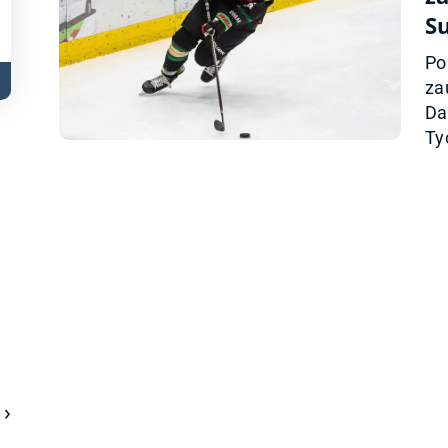
S
Po
za
Da
Tyc