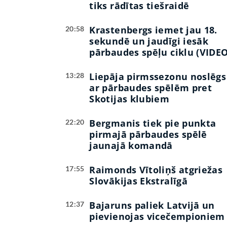
tiks rādītas tiešraidē
Krastenbergs iemet jau 18.
20:58
sekundē un jaudīgi iesāk
pārbaudes spēļu ciklu (VIDEO
Liepāja pirmssezonu noslēgs
13:28
ar pārbaudes spēlēm pret
Skotijas klubiem
Bergmanis tiek pie punkta
22:20
pirmajā pārbaudes spēlē
jaunajā komandā
Raimonds Vītoliņš atgriežas
17:55
Slovākijas Ekstralīgā
Bajaruns paliek Latvijā un
12:37
pievienojas vicečempioniem