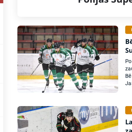
Bē
S
Po
za
Bē
Ja
L
z