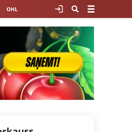
OHL
TNES HOKEJS
ORI LATVIJĀ
erkauss