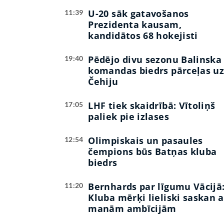
U-20 sāk gatavošanos
11:39
Prezidenta kausam,
kandidātos 68 hokejisti
Pēdējo divu sezonu Balinska
19:40
komandas biedrs pārceļas u
Čehiju
LHF tiek skaidrībā: Vītoliņš
17:05
paliek pie izlases
Olimpiskais un pasaules
12:54
čempions būs Batņas kluba
biedrs
Bernhards par līgumu Vācijā
11:20
Kluba mērķi lieliski saskan a
manām ambīcijām