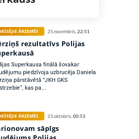
MŪSĒJIE ĀRZEMĒS
25.novembris,
22:51
rziņš rezultatīvs Polijas
uperkausā
lijas Superkausa finālā šovakar
udējumu piedzīvoja uzbrucēja Daniela
rziņa pārstāvētā “JKH GKS
strzebie”, kas pa...
MŪSĒJIE ĀRZEMĒS
23.oktobris,
00:53
arionovam sāpīgs
audējums Polijas