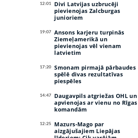
Divi Latvijas uzbrucēji
12:01
pievienojas Zalcburgas
junioriem
Ansons karjeru turpinās
19:07
Ziemeļamerikā un
pievienojas vēl vienam
latvietim
Smonam pirmajā pārbaudes
17:20
spēlē divas rezultatīvas
piespēles
Daugavpils atgriežas OHL un
14:47
apvienojas ar vienu no Rīgas
komandām
Mazurs-Mago par
12:25
aizgājušajiem Liepājas
līderiem: Cik varējām,