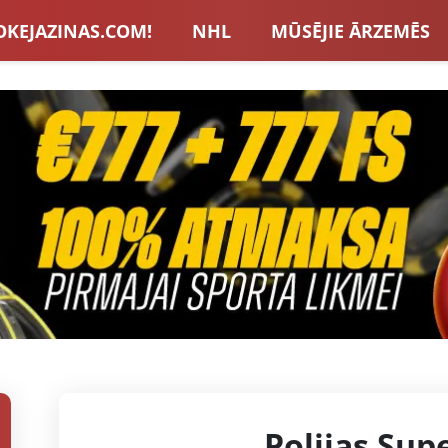
OKEJAZINAS.COM!
NHL
MŪSĒJIE ĀRZEMĒS
S IZLASE
EIROPA
LVBET BONUSI
JAUNA
U HOKEJS
BLOGI
INTERVIJAS
TOTALIZAT
ZATORU BONUSI
VISAS ZIŅAS
Polijas Sup