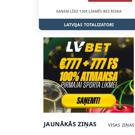
SAŅEM LĪDZ 130€ LIKMĒS BEZ RISKA
LATVIJAS TOTALIZATORI
JAUNĀKĀS ZIŅAS
VISAS ZIŅAS