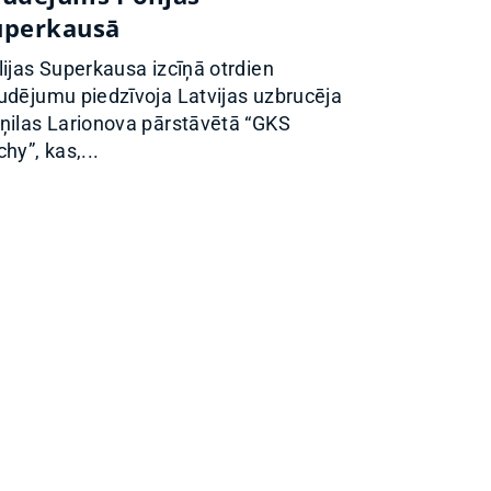
uperkausā
lijas Superkausa izcīņā otrdien
udējumu piedzīvoja Latvijas uzbrucēja
ņilas Larionova pārstāvētā “GKS
hy”, kas,...