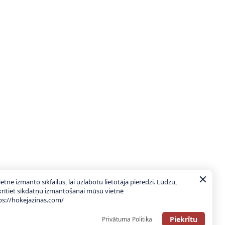
ietne izmanto sīkfailus, lai uzlabotu lietotāja pieredzi. Lūdzu,
krītiet sīkdatņu izmantošanai mūsu vietnē
ps://hokejazinas.com/
Piekrītu
Privātuma Politika