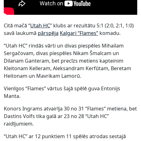
Citā mačā “
Utah HC
” klubs ar rezultātu 5:1 (2:0, 2:1, 1:0)
savā laukumā
pārspēja
Kalgari “Flames”
komadu.
“Utah HC” rindās vārti un divas piespēles Mihailam
Sergačovam, divas piespēles Nikam Šmalcam un
Dilanam Ganteram, bet precīzs metiens kapteinim
Kleitonam Kelleram, Aleksandram Kerfūtam, Beretam
Heitonam un Mavrikam Lamorū.
Vienīgos “Flames” vārtus šajā spēlē guva Entonijs
Manta.
Konors Ingrams atvairīja 30 no 31 “Flames” metiena, bet
Dastins Volfs tika galā ar 23 no 28 “Utah HC”
raidījumiem.
“Utah HC” ar 12 punktiem 11 spēlēs atrodas sestajā