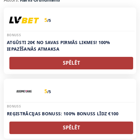
5
/5
BONUSS
ATGŪSTI 20€ NO SAVAS PIRMĀS LIKMES! 100%
IEPAZĪŠANĀS ATMAKSA
SPĒLĒT
5
/5
BONUSS
REĢISTRĀCIJAS BONUSS: 100% BONUSS LĪDZ €100
SPĒLĒT