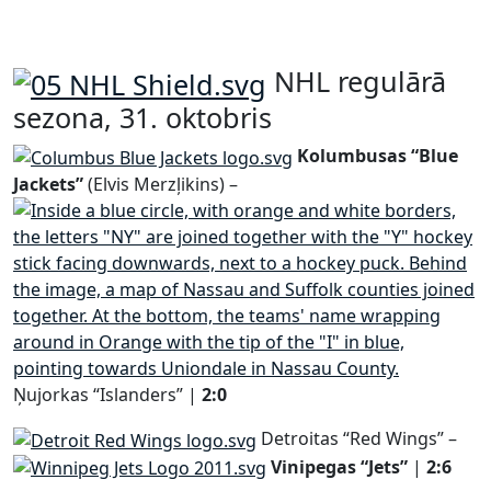
NHL regulārā
sezona, 31. oktobris
Kolumbusas “Blue
Jackets”
(Elvis Merzļikins) –
Ņujorkas “Islanders” |
2:0
Detroitas “Red Wings” –
Vinipegas “Jets”
|
2:6