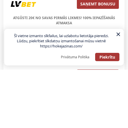
SAŅEMT BONUSU
ATGŪSTI 20€ NO SAVAS PIRMĀS LIKMES! 100% IEPAZĪŠANĀS
ATMAKSA
Šī vietne izmanto sīkfailus, lai uzlabotu lietotāja pieredzi.
Lūdzu, piekrītiet sīkdatņu izmantošanai mūsu vietnē
SAŅEMT BONUSU
https://hokejazinas.com/
REĢISTRĀCIJAS BONUSS: 100% BONUSS LĪDZ €500
Piekrītu
Privātuma Politika
SAŅEMT BONUSU
Bonuss 100% līdz €100
SAŅEMT BONUSU
SAŅEM LĪDZ 130€ LIKMĒS BEZ RISKA