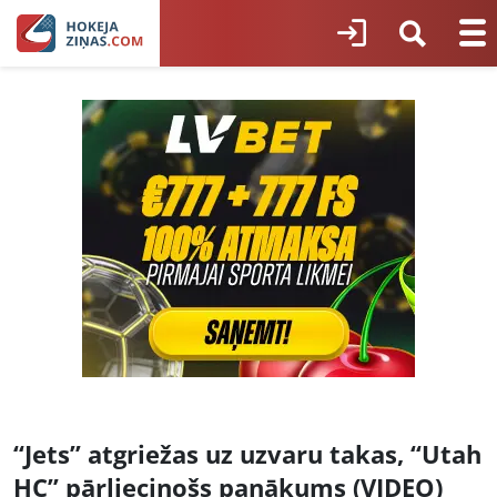
“Jets” atgriežas uz uzvaru takas, “Utah
HC” pārliecinošs panākums (VIDEO)