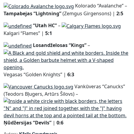
Kolorado “Avalanche” –
Tampabejas “Lightning”
(Zemgus Girgensons) |
2:5
“Utah HC”
–
Kalgari “Flames” |
5:1
Losandželosas “Kings”
–
Vegasas “Golden Knights” |
6:3
Vankūveras “Canucks”
(Teodors Bļugers, Artūrs Šilovs) –
Ņūdžersijas “Devils”
|
0:6
Autors:
Kārlis Grundmanis