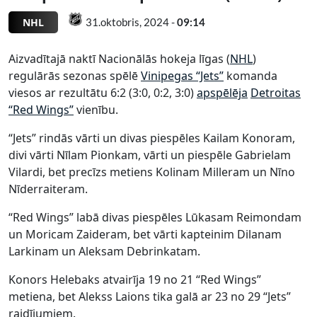
NHL
31.oktobris, 2024 -
09:14
Aizvadītajā naktī Nacionālās hokeja līgas (
NHL
)
regulārās sezonas spēlē
Vinipegas “Jets”
komanda
viesos ar rezultātu 6:2 (3:0, 0:2, 3:0)
apspēlēja
Detroitas
“Red Wings”
vienību.
“Jets” rindās vārti un divas piespēles Kailam Konoram,
divi vārti Nīlam Pionkam, vārti un piespēle Gabrielam
Vilardi, bet precīzs metiens Kolinam Milleram un Nīno
Nīderraiteram.
“Red Wings” labā divas piespēles Lūkasam Reimondam
un Moricam Zaideram, bet vārti kapteinim Dilanam
Larkinam un Aleksam Debrinkatam.
Konors Helebaks atvairīja 19 no 21 “Red Wings”
metiena, bet Alekss Laions tika galā ar 23 no 29 “Jets”
raidījumiem.